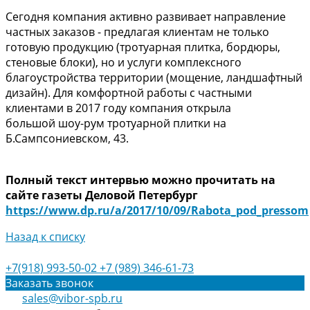
Сегодня компания активно развивает направление
частных заказов - предлагая клиентам не только
готовую продукцию (тротуарная плитка, бордюры,
стеновые блоки), но и услуги комплексного
благоустройства территории (мощение, ландшафтный
дизайн). Для комфортной работы с частными
клиентами в 2017 году компания открыла
большой шоу-рум тротуарной плитки на
Б.Сампсониевском, 43.
Полный текст интервью можно прочитать на
сайте газеты Деловой Петербург
https://www.dp.ru/a/2017/10/09/Rabota_pod_pressom
Назад к списку
+7(918) 993-50-02
+7 (989) 346-61-73
Заказать звонок
sales@vibor-spb.ru