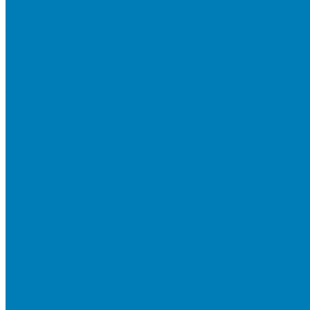
Тротуарная плитка «Новый город»
Мультиформатные плиты «Паркет»
Тротуарная плитка «Классико»
Тротуарная плитка «Антара»
Тротуарная плитка «Прямоугольник»
Тротуарная плитка «Антик»
Тротуарная плитка «Паркет»
Тротуарные плиты «Квадрат»
Тротуарные плиты «Оригами»
Бетонная газонная решетка
Коллекция СТАНДАРТ
Коллекция ЛИСТОПАД ГЛАДКИЙ
Коллекция СТОУНМИКС
Коллекция ГРАНИТ
Коллекция ЛИСТОПАД ГРАНИТ
Коллекция ИСКУССТВЕННЫЙ КАМЕНЬ
Плитка для мощения однослойная
Плитка для мощения «Квадрат»
Плитка для мощения «Классико»
Плитка для мощения «Прямоугольник»
Терминальный камень