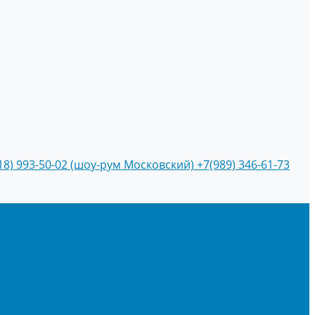
18) 993-50-02 (шоу-рум Московский)
+7(989) 346-61-73