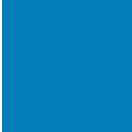
Тротуарная плитка «Соты»
Тротуарная плитка «Треугольник»
Тротуарная плитка «Старый город»
Тротуарная плитка «Новый город»
Мультиформатные плиты «Паркет»
Тротуарная плитка «Классико»
Тротуарная плитка «Антара»
Тротуарная плитка «Прямоугольник»
Тротуарная плитка «Антик»
Тротуарная плитка «Паркет»
Тротуарные плиты «Квадрат»
Тротуарные плиты «Оригами»
Бетонная газонная решетка
Коллекция СТАНДАРТ
Коллекция ЛИСТОПАД ГЛАДКИЙ
Коллекция СТОУНМИКС
Коллекция ГРАНИТ
Коллекция ЛИСТОПАД ГРАНИТ
Коллекция ИСКУССТВЕННЫЙ КАМЕНЬ
Плитка для мощения однослойная
Плитка для мощения «Квадрат»