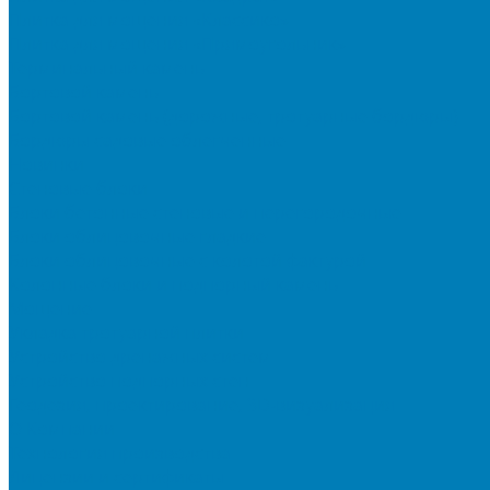
Плитка для мощения «Классико»
Плитка для мощения «Прямоугольник»
Терминальный камень
Бортовой камень
Бортовой камень (дорожные, тротуарные бордюры)
Бордюры садовые облегченные
Новинки
Стеновые блоки
Блоки бетонные стеновые и перегородочные
Блоки облицовочные гладкие
Блоки облицовочные с колотой фактурой
Колонные блоки и подпорный камень
Мощение
Укладка тротуарной плитки
Устройство дренажных систем
Устройство подпорных стен
Геодезия, проектирование, 3D-визуализация
О Компании
Технология производства
Лицензии и сертификаты