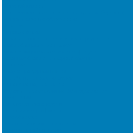
Бортовой камень
Бортовой камень (дорожные, тротуарные бордюры)
Бордюры садовые облегченные
Новинки
Стеновые блоки
Блоки бетонные стеновые и перегородочные
Блоки облицовочные гладкие
Блоки облицовочные с колотой фактурой
Колонные блоки и подпорный камень
Мощение
Укладка тротуарной плитки
Устройство дренажных систем
Устройство подпорных стен
Геодезия, проектирование, 3D-визуализация
О Компании
Технология производства
Лицензии и сертификаты
Фото объектов
Политика конфиденциальности
Сведения о работодателе