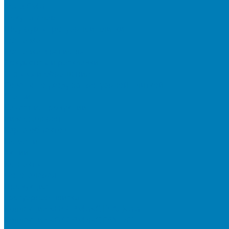
Мы в СМИ
Покупателям
Шоу-румы тротуарной плитки
Доставка
Доставка в регионы
Документы и раскладки
Отзывы и обращения
Советы по уходу за тротуарной плиткой
Статьи
Качество продукции
Видеогалерея
Карта объектов
Новости
Акции
Контакты
Фотогалерея
Продукция
Тротуарная плитка
Коллекция КОЛОРМИКС ГЛАДКИЙ
Коллекция КОЛОРМИКС ГРАНИТ