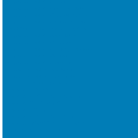
Тротуарная плитка «Соты»
Тротуарная плитка «Треугольник»
Тротуарная плитка «Старый город»
Тротуарная плитка «Новый город»
Мультиформатные плиты «Паркет»
Тротуарная плитка «Классико»
Тротуарная плитка «Антара»
Тротуарная плитка «Прямоугольник»
Тротуарная плитка «Антик»
Тротуарная плитка «Паркет»
Тротуарные плиты «Квадрат»
Тротуарные плиты «Оригами»
Бетонная газонная решетка
Коллекция СТАНДАРТ
Коллекция ЛИСТОПАД ГЛАДКИЙ
Коллекция СТОУНМИКС
Коллекция ГРАНИТ
Коллекция ЛИСТОПАД ГРАНИТ
Коллекция ИСКУССТВЕННЫЙ КАМЕНЬ
Плитка для мощения однослойная
Плитка для мощения «Квадрат»