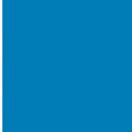
Мы в СМИ
Покупателям
Шоу-румы тротуарной плитки
Доставка
Доставка в регионы
Документы и раскладки
Отзывы и обращения
Советы по уходу за тротуарной плиткой
Статьи
Качество продукции
Видеогалерея
Карта объектов
Новости
Акции
Контакты
Фотогалерея
Продукция
Тротуарная плитка
Коллекция КОЛОРМИКС ГЛАДКИЙ
Коллекция КОЛОРМИКС ГРАНИТ