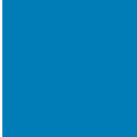
Тротуарная плитка «Новый город»
Мультиформатные плиты «Паркет»
Тротуарная плитка «Классико»
Тротуарная плитка «Антара»
Тротуарная плитка «Прямоугольник»
Тротуарная плитка «Антик»
Тротуарная плитка «Паркет»
Тротуарные плиты «Квадрат»
Тротуарные плиты «Оригами»
Бетонная газонная решетка
Коллекция СТАНДАРТ
Коллекция ЛИСТОПАД ГЛАДКИЙ
Коллекция СТОУНМИКС
Коллекция ГРАНИТ
Коллекция ЛИСТОПАД ГРАНИТ
Коллекция ИСКУССТВЕННЫЙ КАМЕНЬ
Плитка для мощения однослойная
Плитка для мощения «Квадрат»
Плитка для мощения «Классико»
Плитка для мощения «Прямоугольник»
Терминальный камень