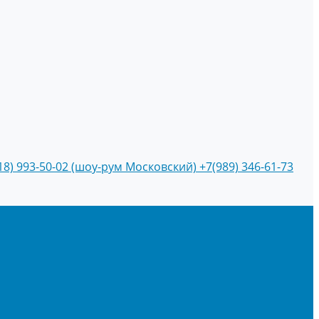
18) 993-50-02 (шоу-рум Московский)
+7(989) 346-61-73