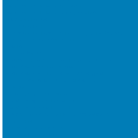
Плитка для мощения «Классико»
Плитка для мощения «Прямоугольник»
Терминальный камень
Бортовой камень
Бортовой камень (дорожные, тротуарные бордюры)
Бордюры садовые облегченные
Новинки
Стеновые блоки
Блоки бетонные стеновые и перегородочные
Блоки облицовочные гладкие
Блоки облицовочные с колотой фактурой
Колонные блоки и подпорный камень
Мощение
Укладка тротуарной плитки
Устройство дренажных систем
Устройство подпорных стен
Геодезия, проектирование, 3D-визуализация
О Компании
Технология производства
Лицензии и сертификаты