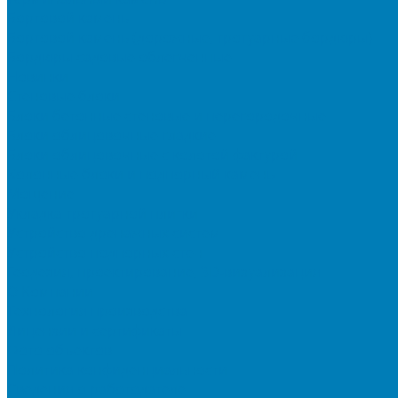
Бортовой камень
Бортовой камень (дорожные, тротуарные бордюры)
Бордюры садовые облегченные
Новинки
Стеновые блоки
Блоки бетонные стеновые и перегородочные
Блоки облицовочные гладкие
Блоки облицовочные с колотой фактурой
Колонные блоки и подпорный камень
Мощение
Укладка тротуарной плитки
Устройство дренажных систем
Устройство подпорных стен
Геодезия, проектирование, 3D-визуализация
О Компании
Технология производства
Лицензии и сертификаты
Фото объектов
Политика конфиденциальности
Сведения о работодателе