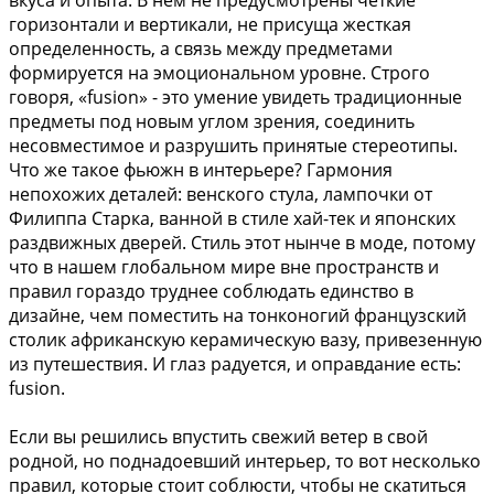
вкуса и опыта. В нем не предусмотрены четкие
горизонтали и вертикали, не присуща жесткая
определенность, а связь между предметами
формируется на эмоциональном уровне. Строго
говоря, «fusion» - это умение увидеть традиционные
предметы под новым углом зрения, соединить
несовместимое и разрушить принятые стереотипы.
Что же такое фьюжн в интерьере? Гармония
непохожих деталей: венского стула, лампочки от
Филиппа Старка, ванной в стиле хай-тек и японских
раздвижных дверей. Стиль этот нынче в моде, потому
что в нашем глобальном мире вне пространств и
правил гораздо труднее соблюдать единство в
дизайне, чем поместить на тонконогий французский
столик африканскую керамическую вазу, привезенную
из путешествия. И глаз радуется, и оправдание есть:
fusion.
Если вы решились впустить свежий ветер в свой
родной, но поднадоевший интерьер, то вот несколько
правил, которые стоит соблюсти, чтобы не скатиться