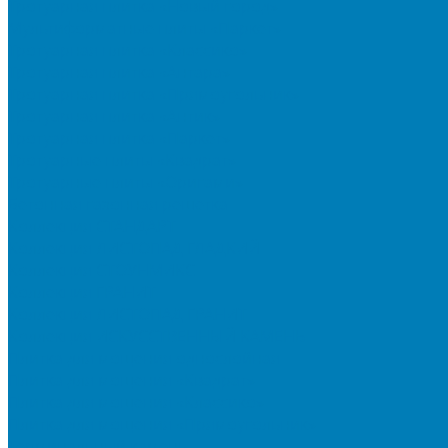
Тротуарная плитка «Новый город»
Мультиформатные плиты «Паркет»
Тротуарная плитка «Классико»
Тротуарная плитка «Антара»
Тротуарная плитка «Прямоугольник»
Тротуарная плитка «Антик»
Тротуарная плитка «Паркет»
Тротуарные плиты «Квадрат»
Тротуарные плиты «Оригами»
Бетонная газонная решетка
Коллекция СТАНДАРТ
Коллекция ЛИСТОПАД ГЛАДКИЙ
Коллекция СТОУНМИКС
Коллекция ГРАНИТ
Коллекция ЛИСТОПАД ГРАНИТ
Коллекция ИСКУССТВЕННЫЙ КАМЕНЬ
Плитка для мощения однослойная
Плитка для мощения «Квадрат»
Плитка для мощения «Классико»
Плитка для мощения «Прямоугольник»
Терминальный камень