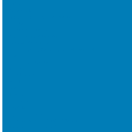
Мы в СМИ
Покупателям
Шоу-румы тротуарной плитки
Доставка
Доставка в регионы
Документы и раскладки
Отзывы и обращения
Советы по уходу за тротуарной плиткой
Статьи
Качество продукции
Видеогалерея
Карта объектов
Новости
Акции
Контакты
Фотогалерея
Продукция
Тротуарная плитка
Коллекция КОЛОРМИКС ГЛАДКИЙ
Коллекция КОЛОРМИКС ГРАНИТ