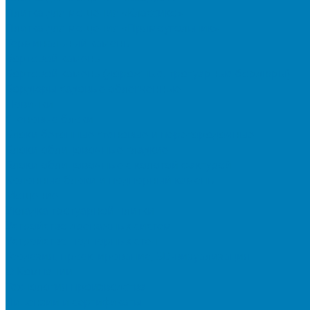
Плитка для мощения «Классико»
Плитка для мощения «Прямоугольник»
Терминальный камень
Бортовой камень
Бортовой камень (дорожные, тротуарные бордюры)
Бордюры садовые облегченные
Новинки
Стеновые блоки
Блоки бетонные стеновые и перегородочные
Блоки облицовочные гладкие
Блоки облицовочные с колотой фактурой
Колонные блоки и подпорный камень
Мощение
Укладка тротуарной плитки
Устройство дренажных систем
Устройство подпорных стен
Геодезия, проектирование, 3D-визуализация
О Компании
Технология производства
Лицензии и сертификаты