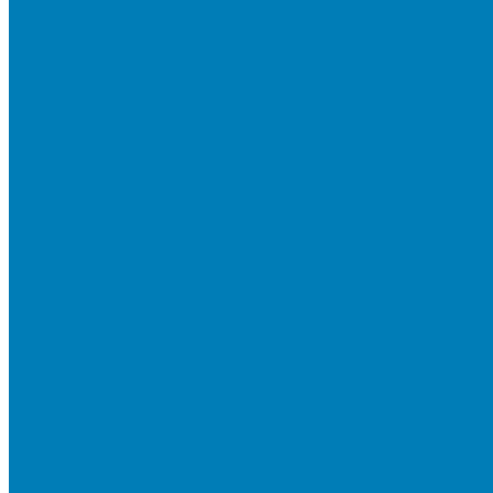
Тротуарная плитка «Соты»
Тротуарная плитка «Треугольник»
Тротуарная плитка «Старый город»
Тротуарная плитка «Новый город»
Мультиформатные плиты «Паркет»
Тротуарная плитка «Классико»
Тротуарная плитка «Антара»
Тротуарная плитка «Прямоугольник»
Тротуарная плитка «Антик»
Тротуарная плитка «Паркет»
Тротуарные плиты «Квадрат»
Тротуарные плиты «Оригами»
Бетонная газонная решетка
Коллекция СТАНДАРТ
Коллекция ЛИСТОПАД ГЛАДКИЙ
Коллекция СТОУНМИКС
Коллекция ГРАНИТ
Коллекция ЛИСТОПАД ГРАНИТ
Коллекция ИСКУССТВЕННЫЙ КАМЕНЬ
Плитка для мощения однослойная
Плитка для мощения «Квадрат»