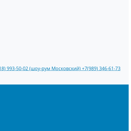
18) 993-50-02 (шоу-рум Московский)
+7(989) 346-61-73