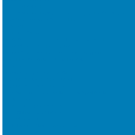
Бортовой камень
Бортовой камень (дорожные, тротуарные бордюры)
Бордюры садовые облегченные
Новинки
Стеновые блоки
Блоки бетонные стеновые и перегородочные
Блоки облицовочные гладкие
Блоки облицовочные с колотой фактурой
Колонные блоки и подпорный камень
Мощение
Укладка тротуарной плитки
Устройство дренажных систем
Устройство подпорных стен
Геодезия, проектирование, 3D-визуализация
О Компании
Технология производства
Лицензии и сертификаты
Фото объектов
Политика конфиденциальности
Сведения о работодателе