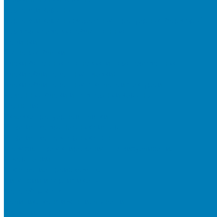
Бортовой камень
Бортовой камень (дорожные, тротуарные бордюры)
Бордюры садовые облегченные
Новинки
Стеновые блоки
Блоки бетонные стеновые и перегородочные
Блоки облицовочные гладкие
Блоки облицовочные с колотой фактурой
Колонные блоки и подпорный камень
Мощение
Укладка тротуарной плитки
Устройство дренажных систем
Устройство подпорных стен
Геодезия, проектирование, 3D-визуализация
О Компании
Технология производства
Лицензии и сертификаты
Фото объектов
Политика конфиденциальности
Сведения о работодателе