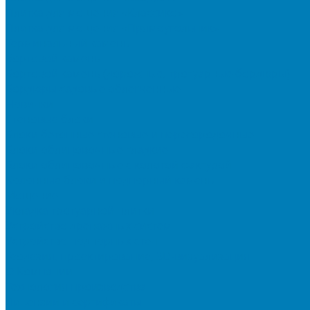
Плитка для мощения «Классико»
Плитка для мощения «Прямоугольник»
Терминальный камень
Бортовой камень
Бортовой камень (дорожные, тротуарные бордюры)
Бордюры садовые облегченные
Новинки
Стеновые блоки
Блоки бетонные стеновые и перегородочные
Блоки облицовочные гладкие
Блоки облицовочные с колотой фактурой
Колонные блоки и подпорный камень
Мощение
Укладка тротуарной плитки
Устройство дренажных систем
Устройство подпорных стен
Геодезия, проектирование, 3D-визуализация
О Компании
Технология производства
Лицензии и сертификаты