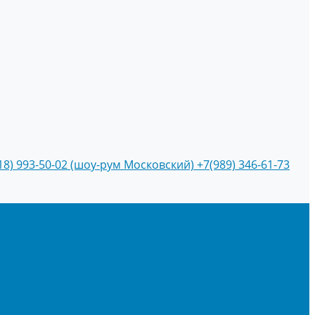
18) 993-50-02 (шоу-рум Московский)
+7(989) 346-61-73