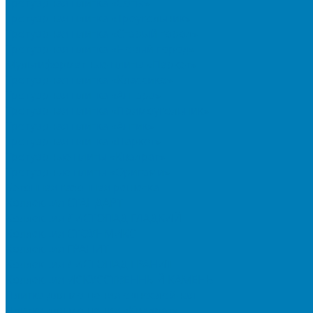
Тротуарная плитка «Соты»
Тротуарная плитка «Треугольник»
Тротуарная плитка «Старый город»
Тротуарная плитка «Новый город»
Мультиформатные плиты «Паркет»
Тротуарная плитка «Классико»
Тротуарная плитка «Антара»
Тротуарная плитка «Прямоугольник»
Тротуарная плитка «Антик»
Тротуарная плитка «Паркет»
Тротуарные плиты «Квадрат»
Тротуарные плиты «Оригами»
Бетонная газонная решетка
Коллекция СТАНДАРТ
Коллекция ЛИСТОПАД ГЛАДКИЙ
Коллекция СТОУНМИКС
Коллекция ГРАНИТ
Коллекция ЛИСТОПАД ГРАНИТ
Коллекция ИСКУССТВЕННЫЙ КАМЕНЬ
Плитка для мощения однослойная
Плитка для мощения «Квадрат»