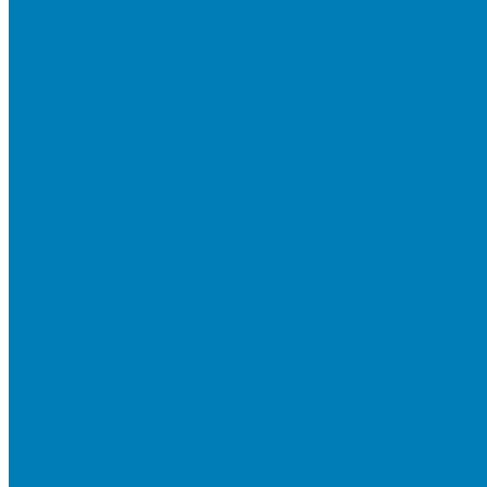
Тротуарная плитка «Новый город»
Мультиформатные плиты «Паркет»
Тротуарная плитка «Классико»
Тротуарная плитка «Антара»
Тротуарная плитка «Прямоугольник»
Тротуарная плитка «Антик»
Тротуарная плитка «Паркет»
Тротуарные плиты «Квадрат»
Тротуарные плиты «Оригами»
Бетонная газонная решетка
Коллекция СТАНДАРТ
Коллекция ЛИСТОПАД ГЛАДКИЙ
Коллекция СТОУНМИКС
Коллекция ГРАНИТ
Коллекция ЛИСТОПАД ГРАНИТ
Коллекция ИСКУССТВЕННЫЙ КАМЕНЬ
Плитка для мощения однослойная
Плитка для мощения «Квадрат»
Плитка для мощения «Классико»
Плитка для мощения «Прямоугольник»
Терминальный камень