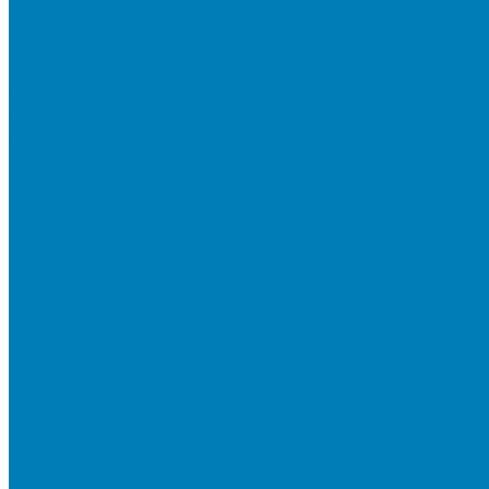
Мы в СМИ
Покупателям
Шоу-румы тротуарной плитки
Доставка
Доставка в регионы
Документы и раскладки
Отзывы и обращения
Советы по уходу за тротуарной плиткой
Статьи
Качество продукции
Видеогалерея
Карта объектов
Новости
Акции
Контакты
Фотогалерея
Продукция
Тротуарная плитка
Коллекция КОЛОРМИКС ГЛАДКИЙ
Коллекция КОЛОРМИКС ГРАНИТ