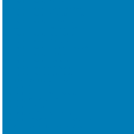
Тротуарная плитка «Соты»
Тротуарная плитка «Треугольник»
Тротуарная плитка «Старый город»
Тротуарная плитка «Новый город»
Мультиформатные плиты «Паркет»
Тротуарная плитка «Классико»
Тротуарная плитка «Антара»
Тротуарная плитка «Прямоугольник»
Тротуарная плитка «Антик»
Тротуарная плитка «Паркет»
Тротуарные плиты «Квадрат»
Тротуарные плиты «Оригами»
Бетонная газонная решетка
Коллекция СТАНДАРТ
Коллекция ЛИСТОПАД ГЛАДКИЙ
Коллекция СТОУНМИКС
Коллекция ГРАНИТ
Коллекция ЛИСТОПАД ГРАНИТ
Коллекция ИСКУССТВЕННЫЙ КАМЕНЬ
Плитка для мощения однослойная
Плитка для мощения «Квадрат»