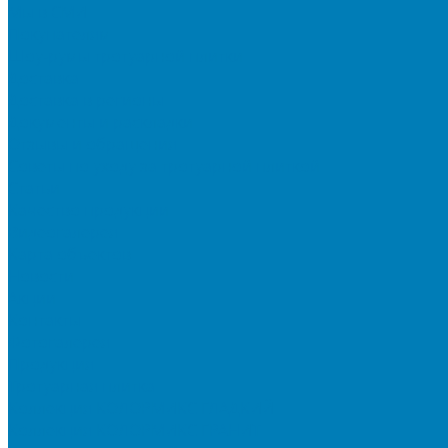
Мы в СМИ
Покупателям
Шоу-румы тротуарной плитки
Доставка
Доставка в регионы
Документы и раскладки
Отзывы и обращения
Советы по уходу за тротуарной плиткой
Статьи
Качество продукции
Видеогалерея
Карта объектов
Новости
Акции
Контакты
Фотогалерея
Продукция
Тротуарная плитка
Коллекция КОЛОРМИКС ГЛАДКИЙ
Коллекция КОЛОРМИКС ГРАНИТ