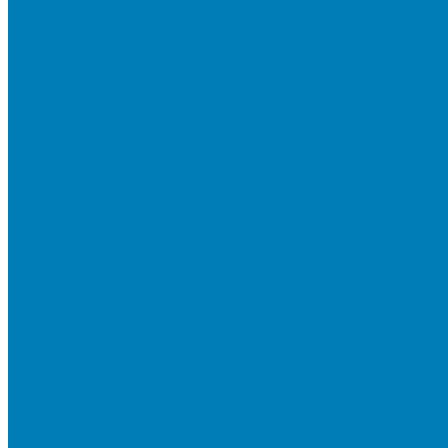
Тротуарная плитка «Новый город»
Мультиформатные плиты «Паркет»
Тротуарная плитка «Классико»
Тротуарная плитка «Антара»
Тротуарная плитка «Прямоугольник»
Тротуарная плитка «Антик»
Тротуарная плитка «Паркет»
Тротуарные плиты «Квадрат»
Тротуарные плиты «Оригами»
Бетонная газонная решетка
Коллекция СТАНДАРТ
Коллекция ЛИСТОПАД ГЛАДКИЙ
Коллекция СТОУНМИКС
Коллекция ГРАНИТ
Коллекция ЛИСТОПАД ГРАНИТ
Коллекция ИСКУССТВЕННЫЙ КАМЕНЬ
Плитка для мощения однослойная
Плитка для мощения «Квадрат»
Плитка для мощения «Классико»
Плитка для мощения «Прямоугольник»
Терминальный камень