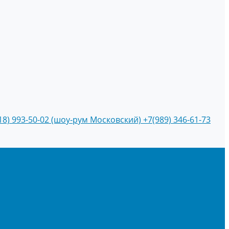
18) 993-50-02 (шоу-рум Московский)
+7(989) 346-61-73