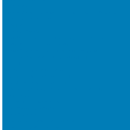
Бортовой камень
Бортовой камень (дорожные, тротуарные бордюры)
Бордюры садовые облегченные
Новинки
Стеновые блоки
Блоки бетонные стеновые и перегородочные
Блоки облицовочные гладкие
Блоки облицовочные с колотой фактурой
Колонные блоки и подпорный камень
Мощение
Укладка тротуарной плитки
Устройство дренажных систем
Устройство подпорных стен
Геодезия, проектирование, 3D-визуализация
О Компании
Технология производства
Лицензии и сертификаты
Фото объектов
Политика конфиденциальности
Сведения о работодателе