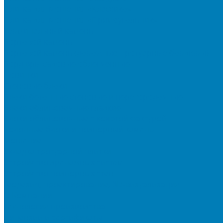
Плитка для мощения «Классико»
Плитка для мощения «Прямоугольник»
Терминальный камень
Бортовой камень
Бортовой камень (дорожные, тротуарные бордюры)
Бордюры садовые облегченные
Новинки
Стеновые блоки
Блоки бетонные стеновые и перегородочные
Блоки облицовочные гладкие
Блоки облицовочные с колотой фактурой
Колонные блоки и подпорный камень
Мощение
Укладка тротуарной плитки
Устройство дренажных систем
Устройство подпорных стен
Геодезия, проектирование, 3D-визуализация
О Компании
Технология производства
Лицензии и сертификаты