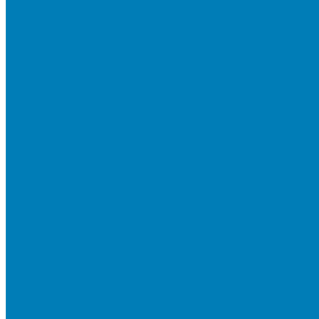
Тротуарная плитка «Соты»
Тротуарная плитка «Треугольник»
Тротуарная плитка «Старый город»
Тротуарная плитка «Новый город»
Мультиформатные плиты «Паркет»
Тротуарная плитка «Классико»
Тротуарная плитка «Антара»
Тротуарная плитка «Прямоугольник»
Тротуарная плитка «Антик»
Тротуарная плитка «Паркет»
Тротуарные плиты «Квадрат»
Тротуарные плиты «Оригами»
Бетонная газонная решетка
Коллекция СТАНДАРТ
Коллекция ЛИСТОПАД ГЛАДКИЙ
Коллекция СТОУНМИКС
Коллекция ГРАНИТ
Коллекция ЛИСТОПАД ГРАНИТ
Коллекция ИСКУССТВЕННЫЙ КАМЕНЬ
Плитка для мощения однослойная
Плитка для мощения «Квадрат»