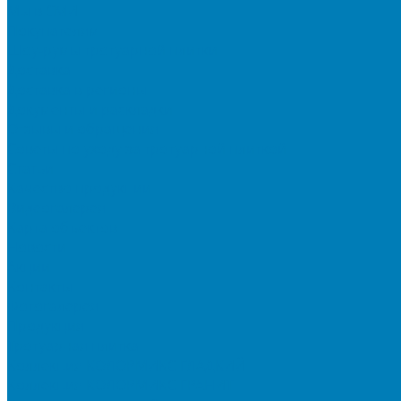
Мы в СМИ
Покупателям
Шоу-румы тротуарной плитки
Доставка
Доставка в регионы
Документы и раскладки
Отзывы и обращения
Советы по уходу за тротуарной плиткой
Статьи
Качество продукции
Видеогалерея
Карта объектов
Новости
Акции
Контакты
Фотогалерея
Продукция
Тротуарная плитка
Коллекция КОЛОРМИКС ГЛАДКИЙ
Коллекция КОЛОРМИКС ГРАНИТ