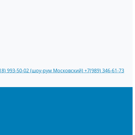
18) 993-50-02 (шоу-рум Московский)
+7(989) 346-61-73