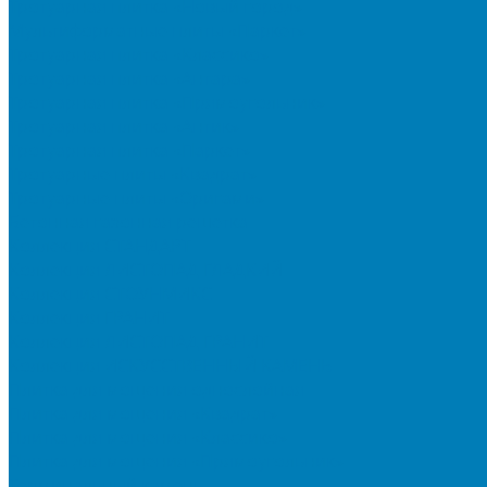
Тротуарная плитка «Новый город»
Мультиформатные плиты «Паркет»
Тротуарная плитка «Классико»
Тротуарная плитка «Антара»
Тротуарная плитка «Прямоугольник»
Тротуарная плитка «Антик»
Тротуарная плитка «Паркет»
Тротуарные плиты «Квадрат»
Тротуарные плиты «Оригами»
Бетонная газонная решетка
Коллекция СТАНДАРТ
Коллекция ЛИСТОПАД ГЛАДКИЙ
Коллекция СТОУНМИКС
Коллекция ГРАНИТ
Коллекция ЛИСТОПАД ГРАНИТ
Коллекция ИСКУССТВЕННЫЙ КАМЕНЬ
Плитка для мощения однослойная
Плитка для мощения «Квадрат»
Плитка для мощения «Классико»
Плитка для мощения «Прямоугольник»
Терминальный камень