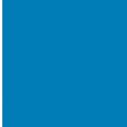
Бортовой камень
Бортовой камень (дорожные, тротуарные бордюры)
Бордюры садовые облегченные
Новинки
Стеновые блоки
Блоки бетонные стеновые и перегородочные
Блоки облицовочные гладкие
Блоки облицовочные с колотой фактурой
Колонные блоки и подпорный камень
Мощение
Укладка тротуарной плитки
Устройство дренажных систем
Устройство подпорных стен
Геодезия, проектирование, 3D-визуализация
О Компании
Технология производства
Лицензии и сертификаты
Фото объектов
Политика конфиденциальности
Сведения о работодателе