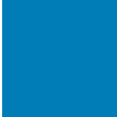
Плитка для мощения «Классико»
Плитка для мощения «Прямоугольник»
Терминальный камень
Бортовой камень
Бортовой камень (дорожные, тротуарные бордюры)
Бордюры садовые облегченные
Новинки
Стеновые блоки
Блоки бетонные стеновые и перегородочные
Блоки облицовочные гладкие
Блоки облицовочные с колотой фактурой
Колонные блоки и подпорный камень
Мощение
Укладка тротуарной плитки
Устройство дренажных систем
Устройство подпорных стен
Геодезия, проектирование, 3D-визуализация
О Компании
Технология производства
Лицензии и сертификаты