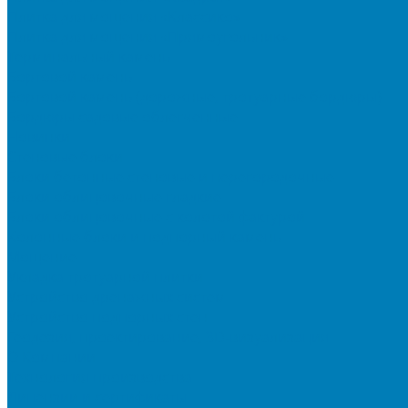
Плитка для мощения «Классико»
Плитка для мощения «Прямоугольник»
Терминальный камень
Бортовой камень
Бортовой камень (дорожные, тротуарные бордюры)
Бордюры садовые облегченные
Новинки
Стеновые блоки
Блоки бетонные стеновые и перегородочные
Блоки облицовочные гладкие
Блоки облицовочные с колотой фактурой
Колонные блоки и подпорный камень
Мощение
Укладка тротуарной плитки
Устройство дренажных систем
Устройство подпорных стен
Геодезия, проектирование, 3D-визуализация
О Компании
Технология производства
Лицензии и сертификаты