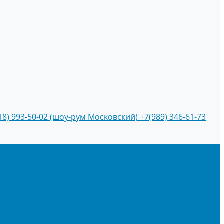
18) 993-50-02 (шоу-рум Московский)
+7(989) 346-61-73