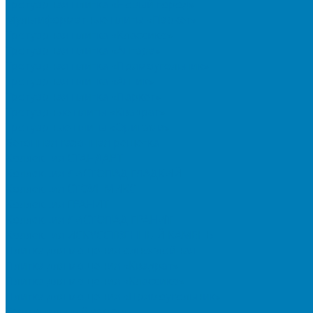
Тротуарная плитка «Новый город»
Мультиформатные плиты «Паркет»
Тротуарная плитка «Классико»
Тротуарная плитка «Антара»
Тротуарная плитка «Прямоугольник»
Тротуарная плитка «Антик»
Тротуарная плитка «Паркет»
Тротуарные плиты «Квадрат»
Тротуарные плиты «Оригами»
Бетонная газонная решетка
Коллекция СТАНДАРТ
Коллекция ЛИСТОПАД ГЛАДКИЙ
Коллекция СТОУНМИКС
Коллекция ГРАНИТ
Коллекция ЛИСТОПАД ГРАНИТ
Коллекция ИСКУССТВЕННЫЙ КАМЕНЬ
Плитка для мощения однослойная
Плитка для мощения «Квадрат»
Плитка для мощения «Классико»
Плитка для мощения «Прямоугольник»
Терминальный камень