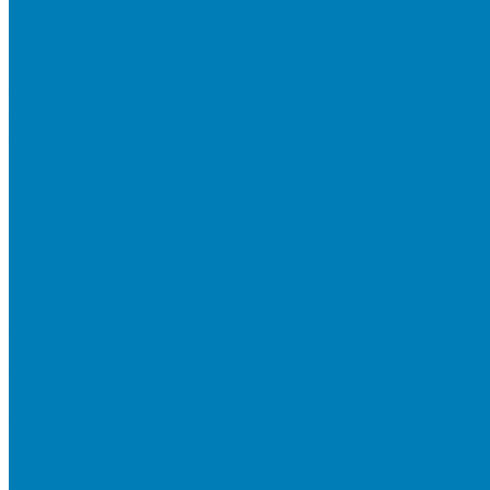
Мы в СМИ
Покупателям
Шоу-румы тротуарной плитки
Доставка
Доставка в регионы
Документы и раскладки
Отзывы и обращения
Советы по уходу за тротуарной плиткой
Статьи
Качество продукции
Видеогалерея
Карта объектов
Новости
Акции
Контакты
Фотогалерея
Продукция
Тротуарная плитка
Коллекция КОЛОРМИКС ГЛАДКИЙ
Коллекция КОЛОРМИКС ГРАНИТ