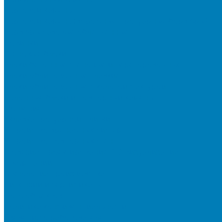
Бортовой камень
Бортовой камень (дорожные, тротуарные бордюры)
Бордюры садовые облегченные
Новинки
Стеновые блоки
Блоки бетонные стеновые и перегородочные
Блоки облицовочные гладкие
Блоки облицовочные с колотой фактурой
Колонные блоки и подпорный камень
Мощение
Укладка тротуарной плитки
Устройство дренажных систем
Устройство подпорных стен
Геодезия, проектирование, 3D-визуализация
О Компании
Технология производства
Лицензии и сертификаты
Фото объектов
Политика конфиденциальности
Сведения о работодателе