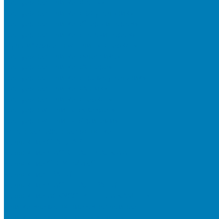
Тротуарная плитка «Соты»
Тротуарная плитка «Треугольник»
Тротуарная плитка «Старый город»
Тротуарная плитка «Новый город»
Мультиформатные плиты «Паркет»
Тротуарная плитка «Классико»
Тротуарная плитка «Антара»
Тротуарная плитка «Прямоугольник»
Тротуарная плитка «Антик»
Тротуарная плитка «Паркет»
Тротуарные плиты «Квадрат»
Тротуарные плиты «Оригами»
Бетонная газонная решетка
Коллекция СТАНДАРТ
Коллекция ЛИСТОПАД ГЛАДКИЙ
Коллекция СТОУНМИКС
Коллекция ГРАНИТ
Коллекция ЛИСТОПАД ГРАНИТ
Коллекция ИСКУССТВЕННЫЙ КАМЕНЬ
Плитка для мощения однослойная
Плитка для мощения «Квадрат»