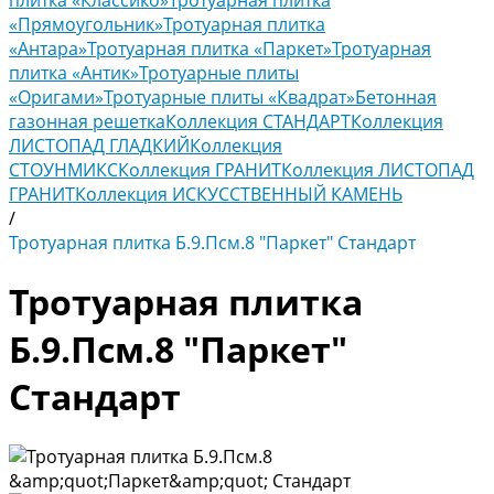
плитка «Классико»
Тротуарная плитка
«Прямоугольник»
Тротуарная плитка
«Антара»
Тротуарная плитка «Паркет»
Тротуарная
плитка «Антик»
Тротуарные плиты
«Оригами»
Тротуарные плиты «Квадрат»
Бетонная
газонная решетка
Коллекция СТАНДАРТ
Коллекция
ЛИСТОПАД ГЛАДКИЙ
Коллекция
СТОУНМИКС
Коллекция ГРАНИТ
Коллекция ЛИСТОПАД
ГРАНИТ
Коллекция ИСКУССТВЕННЫЙ КАМЕНЬ
/
Тротуарная плитка Б.9.Псм.8 "Паркет" Стандарт
Тротуарная плитка
Б.9.Псм.8 "Паркет"
Стандарт