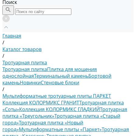
Поиск
Главная
/
Каталог товаров
/
Тротуарная плитка
Тротуарная плитка
Плитка для мощения
однослойная
Терминальный камень
Бортовой
камень
Новинки
Стеновые блоки
/
Мультиформатные тротуарные плиты ПАРКЕТ
Коллекция КОЛОРМИКС ГРАНИТ
Тротуарная плитка
«Соты»
Коллекция КОЛОРМИКС ГЛАДКИЙ
Тротуарная
плитка «Треугольник»
Тротуарная плитка «Старый
город»
Тротуарная плитка «Новый
город»
Мультиформатные плиты «Паркет»
Тротуарная