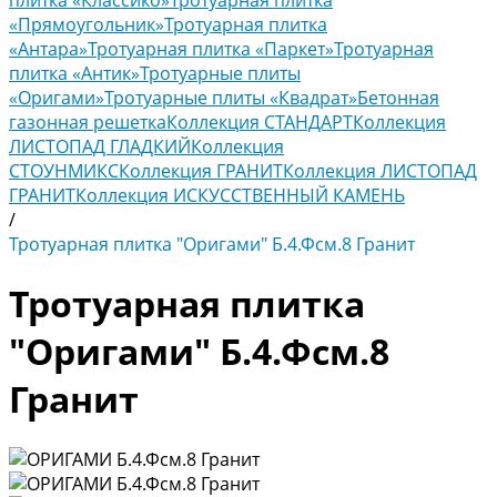
плитка «Классико»
Тротуарная плитка
«Прямоугольник»
Тротуарная плитка
«Антара»
Тротуарная плитка «Паркет»
Тротуарная
плитка «Антик»
Тротуарные плиты
«Оригами»
Тротуарные плиты «Квадрат»
Бетонная
газонная решетка
Коллекция СТАНДАРТ
Коллекция
ЛИСТОПАД ГЛАДКИЙ
Коллекция
СТОУНМИКС
Коллекция ГРАНИТ
Коллекция ЛИСТОПАД
ГРАНИТ
Коллекция ИСКУССТВЕННЫЙ КАМЕНЬ
/
Тротуарная плитка "Оригами" Б.4.Фсм.8 Гранит
Тротуарная плитка
"Оригами" Б.4.Фсм.8
Гранит