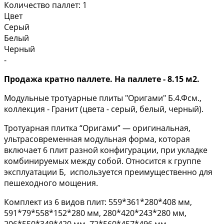
Количество паллет:
1
Цвет
Серый
Белый
Черный
-
Продажа кратно паллете. На паллете - 8.15 м2.
Модульные тротуарные плиты "Оригами" Б.4.Фсм.,
коллекция - Гранит (цвета - серый, белый, черный).
Тротуарная плитка “Оригами” — оригинальная,
ультрасовременная модульная форма, которая
включает 6 плит разной конфигурации, при укладке
комбинируемых между собой. Относится к группе
эксплуатации Б, используется преимущественно для
пешеходного мощения.
Комплект из 6 видов плит: 559*361*280*408 мм,
591*79*558*152*280 мм, 280*420*243*280 мм,
206*550*349*420 мм, 72*560*457*496 мм,