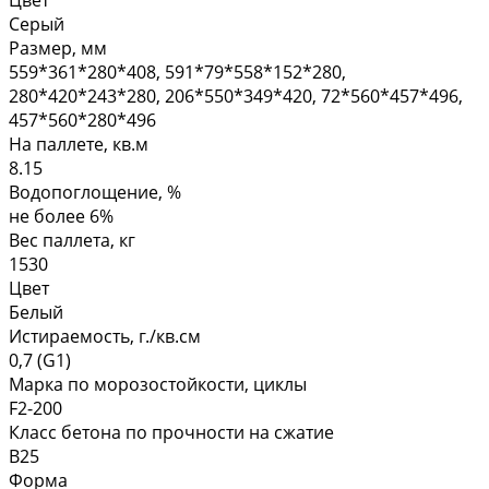
Серый
Размер, мм
559*361*280*408, 591*79*558*152*280,
280*420*243*280, 206*550*349*420, 72*560*457*496,
457*560*280*496
На паллете, кв.м
8.15
Водопоглощение, %
не более 6%
Вес паллета, кг
1530
Цвет
Белый
Истираемость, г./кв.см
0,7 (G1)
Марка по морозостойкости, циклы
F2-200
Класс бетона по прочности на сжатие
B25
Форма