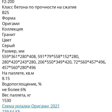
F2-200
Класс бетона по прочности на сжатие
B25
Форма
Оригами
Коллекция
Гранит
Цвет
Серый
Размер, мм
559*361*280*408, 591*79*558*152*280,
280*420*243*280, 206*550*349*420, 72*560*457*496,
457*560*280*496
На паллете, кв.м
8.15
Водопоглощение, %
не более 6%
Вес паллета, кг
1530
Схема укладки Оригами_2021
239.64 КБ