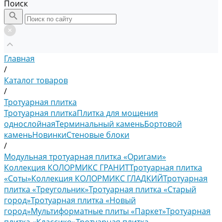
Поиск
Главная
/
Каталог товаров
/
Тротуарная плитка
Тротуарная плитка
Плитка для мощения
однослойная
Терминальный камень
Бортовой
камень
Новинки
Стеновые блоки
/
Модульная тротуарная плитка «Оригами»
Коллекция КОЛОРМИКС ГРАНИТ
Тротуарная плитка
«Соты»
Коллекция КОЛОРМИКС ГЛАДКИЙ
Тротуарная
плитка «Треугольник»
Тротуарная плитка «Старый
город»
Тротуарная плитка «Новый
город»
Мультиформатные плиты «Паркет»
Тротуарная