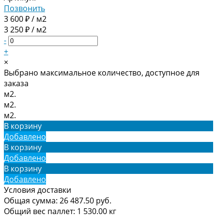
Позвонить
3 600 ₽ / м2
3 250 ₽ / м2
-
+
×
Выбрано максимальное количество, доступное для
заказа
м2.
м2.
м2.
В корзину
Добавлено
В корзину
Добавлено
В корзину
Добавлено
Условия доставки
Общая сумма:
26 487.50
руб.
Общий вес паллет:
1 530.00
кг