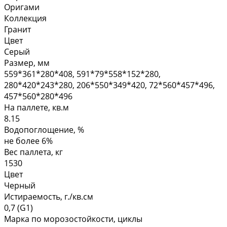
Оригами
Коллекция
Гранит
Цвет
Серый
Размер, мм
559*361*280*408, 591*79*558*152*280,
280*420*243*280, 206*550*349*420, 72*560*457*496,
457*560*280*496
На паллете, кв.м
8.15
Водопоглощение, %
не более 6%
Вес паллета, кг
1530
Цвет
Черный
Истираемость, г./кв.см
0,7 (G1)
Марка по морозостойкости, циклы