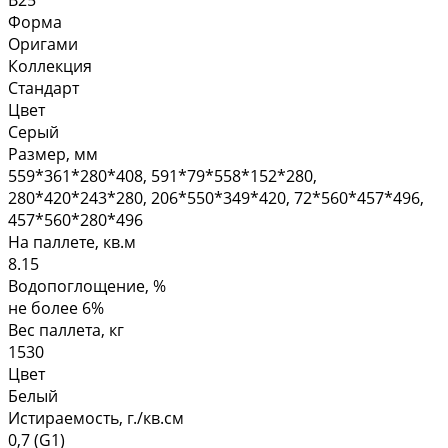
Форма
Оригами
Коллекция
Стандарт
Цвет
Серый
Размер, мм
559*361*280*408, 591*79*558*152*280,
280*420*243*280, 206*550*349*420, 72*560*457*496,
457*560*280*496
На паллете, кв.м
8.15
Водопоглощение, %
не более 6%
Вес паллета, кг
1530
Цвет
Белый
Истираемость, г./кв.см
0,7 (G1)