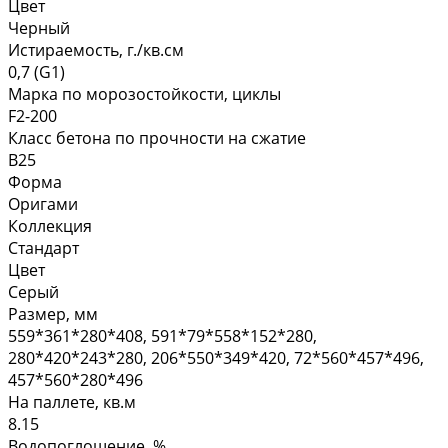
Цвет
Черный
Истираемость, г./кв.см
0,7 (G1)
Марка по морозостойкости, циклы
F2-200
Класс бетона по прочности на сжатие
B25
Форма
Оригами
Коллекция
Стандарт
Цвет
Серый
Размер, мм
559*361*280*408, 591*79*558*152*280,
280*420*243*280, 206*550*349*420, 72*560*457*496,
457*560*280*496
На паллете, кв.м
8.15
Водопоглощение, %