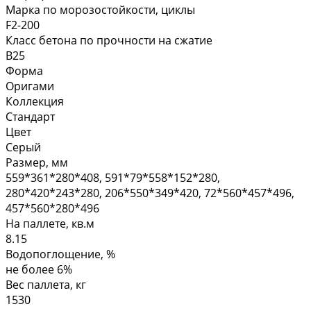
Марка по морозостойкости, циклы
F2-200
Класс бетона по прочности на сжатие
B25
Форма
Оригами
Коллекция
Стандарт
Цвет
Серый
Размер, мм
559*361*280*408, 591*79*558*152*280,
280*420*243*280, 206*550*349*420, 72*560*457*496,
457*560*280*496
На паллете, кв.м
8.15
Водопоглощение, %
не более 6%
Вес паллета, кг
1530