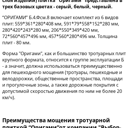
слоя изделий) плитка "Оригами" представлена в
трех базовых цветах - серый, белый, черный.
“ОРИГАМИ” Б.4.Фсм.8 включает комплект из 6 видов
плит: 559*361*280*408 мм, 591*79*558*152*280 мм,
280*420*243*280 мм, 206*550*349*420 мм,
72*560*457*496 мм, 457*560*280*496 мм. Толщина
плит - 80 мм.
Форма "Оригами", как и большинство тротуарных плит
крупного формата, относится к группе эксплуатации Б
- а значит, должна использоваться преимущественно
для пешеходного мощения (тротуары, пешеходные и
велодорожки, общественные пространства, площади
и прогулочные зоны, а также дорожные покрытия с
допустимой скоростью движения по ним не более 20
км/ч).
Преимущества мощения тротуарной
плиткой “Оригами”от компании "Выбор-