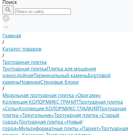
Поиск
Главная
/
Каталог товаров
/
Тротуарная плитка
Тротуарная плитка
Плитка для мощения
однослойная
Терминальный камень
Бортовой
камень
Новинки
Стеновые блоки
/
Модульная тротуарная плитка «Оригами»
Коллекция КОЛОРМИКС ГРАНИТ
Тротуарная плитка
«Соты»
Коллекция КОЛОРМИКС ГЛАДКИЙ
Тротуарная
плитка «Треугольник»
Тротуарная плитка «Старый
город»
Тротуарная плитка «Новый
город»
Мультиформатные плиты «Паркет»
Тротуарная