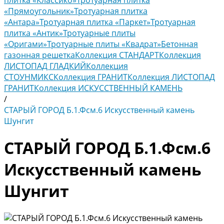
плитка «Классико»
Тротуарная плитка
«Прямоугольник»
Тротуарная плитка
«Антара»
Тротуарная плитка «Паркет»
Тротуарная
плитка «Антик»
Тротуарные плиты
«Оригами»
Тротуарные плиты «Квадрат»
Бетонная
газонная решетка
Коллекция СТАНДАРТ
Коллекция
ЛИСТОПАД ГЛАДКИЙ
Коллекция
СТОУНМИКС
Коллекция ГРАНИТ
Коллекция ЛИСТОПАД
ГРАНИТ
Коллекция ИСКУССТВЕННЫЙ КАМЕНЬ
/
СТАРЫЙ ГОРОД Б.1.Фсм.6 Искусственный камень
Шунгит
СТАРЫЙ ГОРОД Б.1.Фсм.6
Искусственный камень
Шунгит