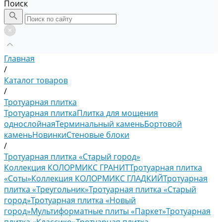
Поиск
Главная
/
Каталог товаров
/
Тротуарная плитка
Тротуарная плитка
Плитка для мощения
однослойная
Терминальный камень
Бортовой
камень
Новинки
Стеновые блоки
/
Тротуарная плитка «Старый город»
Коллекция КОЛОРМИКС ГРАНИТ
Тротуарная плитка
«Соты»
Коллекция КОЛОРМИКС ГЛАДКИЙ
Тротуарная
плитка «Треугольник»
Тротуарная плитка «Старый
город»
Тротуарная плитка «Новый
город»
Мультиформатные плиты «Паркет»
Тротуарная