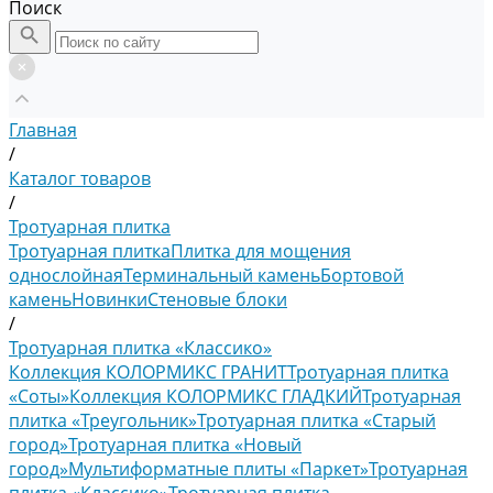
Поиск
Главная
/
Каталог товаров
/
Тротуарная плитка
Тротуарная плитка
Плитка для мощения
однослойная
Терминальный камень
Бортовой
камень
Новинки
Стеновые блоки
/
Тротуарная плитка «Классико»
Коллекция КОЛОРМИКС ГРАНИТ
Тротуарная плитка
«Соты»
Коллекция КОЛОРМИКС ГЛАДКИЙ
Тротуарная
плитка «Треугольник»
Тротуарная плитка «Старый
город»
Тротуарная плитка «Новый
город»
Мультиформатные плиты «Паркет»
Тротуарная