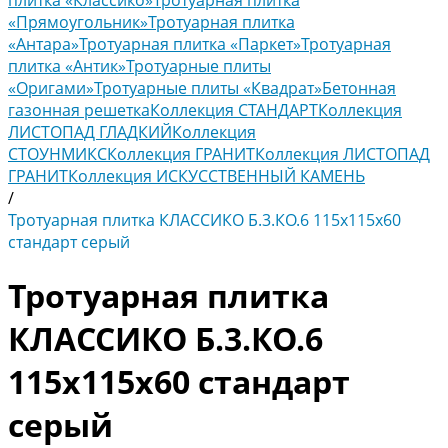
плитка «Классико»
Тротуарная плитка
«Прямоугольник»
Тротуарная плитка
«Антара»
Тротуарная плитка «Паркет»
Тротуарная
плитка «Антик»
Тротуарные плиты
«Оригами»
Тротуарные плиты «Квадрат»
Бетонная
газонная решетка
Коллекция СТАНДАРТ
Коллекция
ЛИСТОПАД ГЛАДКИЙ
Коллекция
СТОУНМИКС
Коллекция ГРАНИТ
Коллекция ЛИСТОПАД
ГРАНИТ
Коллекция ИСКУССТВЕННЫЙ КАМЕНЬ
/
Тротуарная плитка КЛАССИКО Б.3.КО.6 115х115х60
стандарт серый
Тротуарная плитка
КЛАССИКО Б.3.КО.6
115х115х60 стандарт
серый