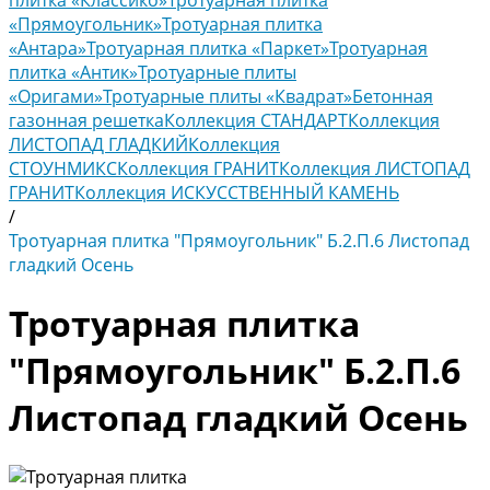
плитка «Классико»
Тротуарная плитка
«Прямоугольник»
Тротуарная плитка
«Антара»
Тротуарная плитка «Паркет»
Тротуарная
плитка «Антик»
Тротуарные плиты
«Оригами»
Тротуарные плиты «Квадрат»
Бетонная
газонная решетка
Коллекция СТАНДАРТ
Коллекция
ЛИСТОПАД ГЛАДКИЙ
Коллекция
СТОУНМИКС
Коллекция ГРАНИТ
Коллекция ЛИСТОПАД
ГРАНИТ
Коллекция ИСКУССТВЕННЫЙ КАМЕНЬ
/
Тротуарная плитка "Прямоугольник" Б.2.П.6 Листопад
гладкий Осень
Тротуарная плитка
"Прямоугольник" Б.2.П.6
Листопад гладкий Осень