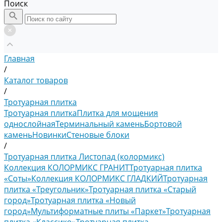
Поиск
Главная
/
Каталог товаров
/
Тротуарная плитка
Тротуарная плитка
Плитка для мощения
однослойная
Терминальный камень
Бортовой
камень
Новинки
Стеновые блоки
/
Тротуарная плитка Листопад (колормикс)
Коллекция КОЛОРМИКС ГРАНИТ
Тротуарная плитка
«Соты»
Коллекция КОЛОРМИКС ГЛАДКИЙ
Тротуарная
плитка «Треугольник»
Тротуарная плитка «Старый
город»
Тротуарная плитка «Новый
город»
Мультиформатные плиты «Паркет»
Тротуарная