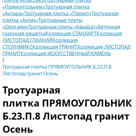
плитка «Классико»
Тротуарная плитка
«Прямоугольник»
Тротуарная плитка
«Антара»
Тротуарная плитка «Паркет»
Тротуарная
плитка «Антик»
Тротуарные плиты
«Оригами»
Тротуарные плиты «Квадрат»
Бетонная
газонная решетка
Коллекция СТАНДАРТ
Коллекция
ЛИСТОПАД ГЛАДКИЙ
Коллекция
СТОУНМИКС
Коллекция ГРАНИТ
Коллекция ЛИСТОПАД
ГРАНИТ
Коллекция ИСКУССТВЕННЫЙ КАМЕНЬ
/
Тротуарная плитка ПРЯМОУГОЛЬНИК Б.23.П.8
Листопад гранит Осень
Тротуарная
плитка ПРЯМОУГОЛЬНИК
Б.23.П.8 Листопад гранит
Осень