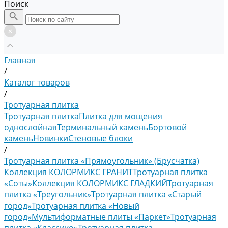
Поиск
Главная
/
Каталог товаров
/
Тротуарная плитка
Тротуарная плитка
Плитка для мощения
однослойная
Терминальный камень
Бортовой
камень
Новинки
Стеновые блоки
/
Тротуарная плитка «Прямоугольник» (Брусчатка)
Коллекция КОЛОРМИКС ГРАНИТ
Тротуарная плитка
«Соты»
Коллекция КОЛОРМИКС ГЛАДКИЙ
Тротуарная
плитка «Треугольник»
Тротуарная плитка «Старый
город»
Тротуарная плитка «Новый
город»
Мультиформатные плиты «Паркет»
Тротуарная