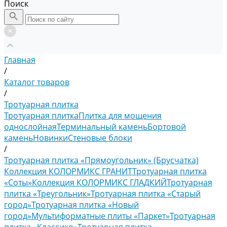
Поиск
Главная
/
Каталог товаров
/
Тротуарная плитка
Тротуарная плитка
Плитка для мощения
однослойная
Терминальный камень
Бортовой
камень
Новинки
Стеновые блоки
/
Тротуарная плитка «Прямоугольник» (Брусчатка)
Коллекция КОЛОРМИКС ГРАНИТ
Тротуарная плитка
«Соты»
Коллекция КОЛОРМИКС ГЛАДКИЙ
Тротуарная
плитка «Треугольник»
Тротуарная плитка «Старый
город»
Тротуарная плитка «Новый
город»
Мультиформатные плиты «Паркет»
Тротуарная