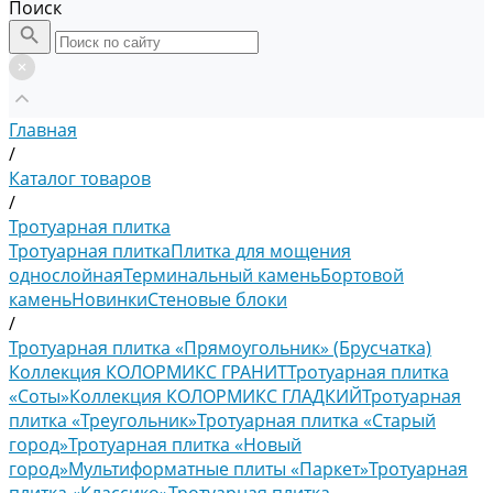
Поиск
Главная
/
Каталог товаров
/
Тротуарная плитка
Тротуарная плитка
Плитка для мощения
однослойная
Терминальный камень
Бортовой
камень
Новинки
Стеновые блоки
/
Тротуарная плитка «Прямоугольник» (Брусчатка)
Коллекция КОЛОРМИКС ГРАНИТ
Тротуарная плитка
«Соты»
Коллекция КОЛОРМИКС ГЛАДКИЙ
Тротуарная
плитка «Треугольник»
Тротуарная плитка «Старый
город»
Тротуарная плитка «Новый
город»
Мультиформатные плиты «Паркет»
Тротуарная