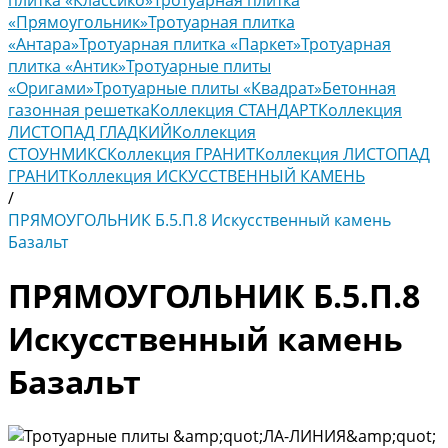
плитка «Классико»
Тротуарная плитка
«Прямоугольник»
Тротуарная плитка
«Антара»
Тротуарная плитка «Паркет»
Тротуарная
плитка «Антик»
Тротуарные плиты
«Оригами»
Тротуарные плиты «Квадрат»
Бетонная
газонная решетка
Коллекция СТАНДАРТ
Коллекция
ЛИСТОПАД ГЛАДКИЙ
Коллекция
СТОУНМИКС
Коллекция ГРАНИТ
Коллекция ЛИСТОПАД
ГРАНИТ
Коллекция ИСКУССТВЕННЫЙ КАМЕНЬ
/
ПРЯМОУГОЛЬНИК Б.5.П.8 Искусственный камень
Базальт
ПРЯМОУГОЛЬНИК Б.5.П.8
Искусственный камень
Базальт