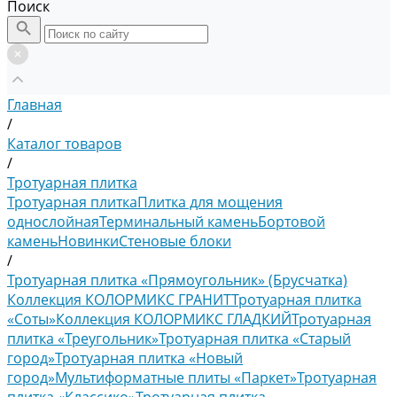
Поиск
Главная
/
Каталог товаров
/
Тротуарная плитка
Тротуарная плитка
Плитка для мощения
однослойная
Терминальный камень
Бортовой
камень
Новинки
Стеновые блоки
/
Тротуарная плитка «Прямоугольник» (Брусчатка)
Коллекция КОЛОРМИКС ГРАНИТ
Тротуарная плитка
«Соты»
Коллекция КОЛОРМИКС ГЛАДКИЙ
Тротуарная
плитка «Треугольник»
Тротуарная плитка «Старый
город»
Тротуарная плитка «Новый
город»
Мультиформатные плиты «Паркет»
Тротуарная