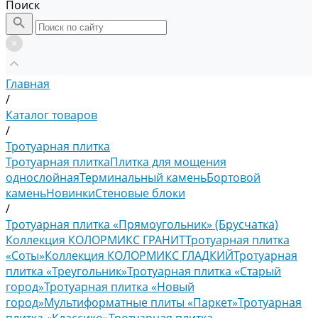
Поиск
Главная
/
Каталог товаров
/
Тротуарная плитка
Тротуарная плитка
Плитка для мощения
однослойная
Терминальный камень
Бортовой
камень
Новинки
Стеновые блоки
/
Тротуарная плитка «Прямоугольник» (Брусчатка)
Коллекция КОЛОРМИКС ГРАНИТ
Тротуарная плитка
«Соты»
Коллекция КОЛОРМИКС ГЛАДКИЙ
Тротуарная
плитка «Треугольник»
Тротуарная плитка «Старый
город»
Тротуарная плитка «Новый
город»
Мультиформатные плиты «Паркет»
Тротуарная