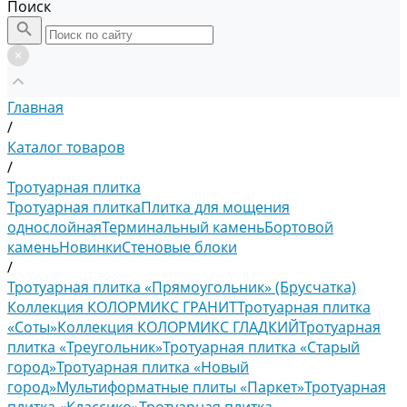
Поиск
Главная
/
Каталог товаров
/
Тротуарная плитка
Тротуарная плитка
Плитка для мощения
однослойная
Терминальный камень
Бортовой
камень
Новинки
Стеновые блоки
/
Тротуарная плитка «Прямоугольник» (Брусчатка)
Коллекция КОЛОРМИКС ГРАНИТ
Тротуарная плитка
«Соты»
Коллекция КОЛОРМИКС ГЛАДКИЙ
Тротуарная
плитка «Треугольник»
Тротуарная плитка «Старый
город»
Тротуарная плитка «Новый
город»
Мультиформатные плиты «Паркет»
Тротуарная