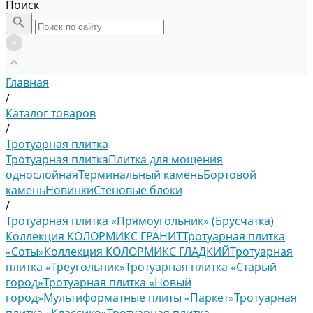
Поиск
Главная
/
Каталог товаров
/
Тротуарная плитка
Тротуарная плитка
Плитка для мощения
однослойная
Терминальный камень
Бортовой
камень
Новинки
Стеновые блоки
/
Тротуарная плитка «Прямоугольник» (Брусчатка)
Коллекция КОЛОРМИКС ГРАНИТ
Тротуарная плитка
«Соты»
Коллекция КОЛОРМИКС ГЛАДКИЙ
Тротуарная
плитка «Треугольник»
Тротуарная плитка «Старый
город»
Тротуарная плитка «Новый
город»
Мультиформатные плиты «Паркет»
Тротуарная