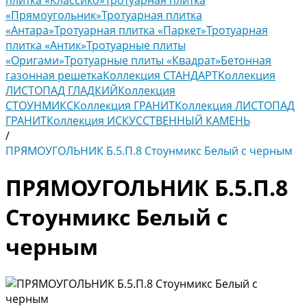
плитка «Классико»
Тротуарная плитка
«Прямоугольник»
Тротуарная плитка
«Антара»
Тротуарная плитка «Паркет»
Тротуарная
плитка «Антик»
Тротуарные плиты
«Оригами»
Тротуарные плиты «Квадрат»
Бетонная
газонная решетка
Коллекция СТАНДАРТ
Коллекция
ЛИСТОПАД ГЛАДКИЙ
Коллекция
СТОУНМИКС
Коллекция ГРАНИТ
Коллекция ЛИСТОПАД
ГРАНИТ
Коллекция ИСКУССТВЕННЫЙ КАМЕНЬ
/
ПРЯМОУГОЛЬНИК Б.5.П.8 Стоунмикс Белый с черным
ПРЯМОУГОЛЬНИК Б.5.П.8
Стоунмикс Белый с
черным