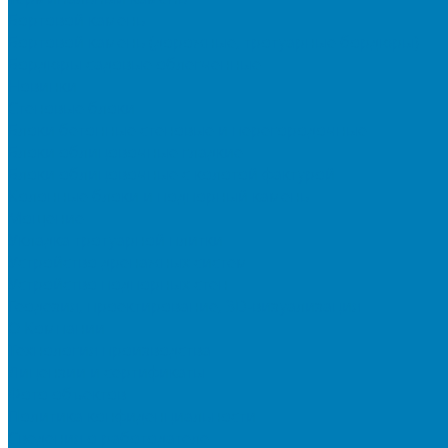
Бортовой камень
Бортовой камень (дорожные, тротуарные бордюры)
Бордюры садовые облегченные
Новинки
Стеновые блоки
Блоки бетонные стеновые и перегородочные
Блоки облицовочные гладкие
Блоки облицовочные с колотой фактурой
Колонные блоки и подпорный камень
Мощение
Укладка тротуарной плитки
Устройство дренажных систем
Устройство подпорных стен
Геодезия, проектирование, 3D-визуализация
О Компании
Технология производства
Лицензии и сертификаты
Фото объектов
Политика конфиденциальности
Сведения о работодателе