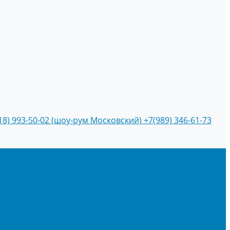
18) 993-50-02 (шоу-рум Московский)
+7(989) 346-61-73