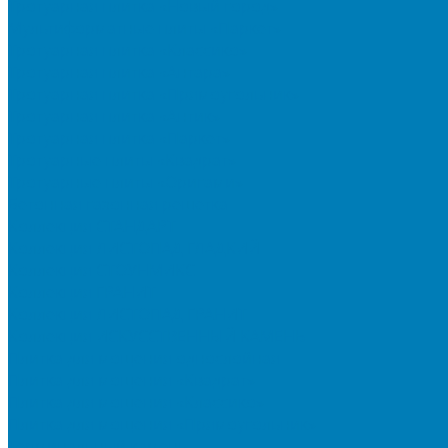
Тротуарная плитка «Новый город»
Мультиформатные плиты «Паркет»
Тротуарная плитка «Классико»
Тротуарная плитка «Антара»
Тротуарная плитка «Прямоугольник»
Тротуарная плитка «Антик»
Тротуарная плитка «Паркет»
Тротуарные плиты «Квадрат»
Тротуарные плиты «Оригами»
Бетонная газонная решетка
Коллекция СТАНДАРТ
Коллекция ЛИСТОПАД ГЛАДКИЙ
Коллекция СТОУНМИКС
Коллекция ГРАНИТ
Коллекция ЛИСТОПАД ГРАНИТ
Коллекция ИСКУССТВЕННЫЙ КАМЕНЬ
Плитка для мощения однослойная
Плитка для мощения «Квадрат»
Плитка для мощения «Классико»
Плитка для мощения «Прямоугольник»
Терминальный камень