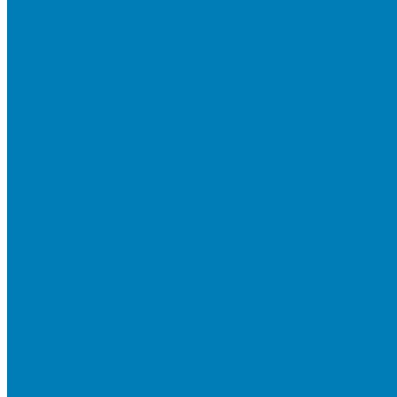
Мы в СМИ
Покупателям
Шоу-румы тротуарной плитки
Доставка
Доставка в регионы
Документы и раскладки
Отзывы и обращения
Советы по уходу за тротуарной плиткой
Статьи
Качество продукции
Видеогалерея
Карта объектов
Новости
Акции
Контакты
Фотогалерея
Продукция
Тротуарная плитка
Коллекция КОЛОРМИКС ГЛАДКИЙ
Коллекция КОЛОРМИКС ГРАНИТ