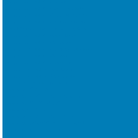
Тротуарная плитка «Соты»
Тротуарная плитка «Треугольник»
Тротуарная плитка «Старый город»
Тротуарная плитка «Новый город»
Мультиформатные плиты «Паркет»
Тротуарная плитка «Классико»
Тротуарная плитка «Антара»
Тротуарная плитка «Прямоугольник»
Тротуарная плитка «Антик»
Тротуарная плитка «Паркет»
Тротуарные плиты «Квадрат»
Тротуарные плиты «Оригами»
Бетонная газонная решетка
Коллекция СТАНДАРТ
Коллекция ЛИСТОПАД ГЛАДКИЙ
Коллекция СТОУНМИКС
Коллекция ГРАНИТ
Коллекция ЛИСТОПАД ГРАНИТ
Коллекция ИСКУССТВЕННЫЙ КАМЕНЬ
Плитка для мощения однослойная
Плитка для мощения «Квадрат»