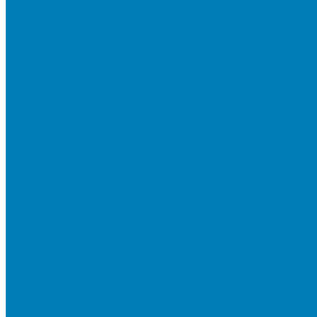
Плитка для мощения «Классико»
Плитка для мощения «Прямоугольник»
Терминальный камень
Бортовой камень
Бортовой камень (дорожные, тротуарные бордюры)
Бордюры садовые облегченные
Новинки
Стеновые блоки
Блоки бетонные стеновые и перегородочные
Блоки облицовочные гладкие
Блоки облицовочные с колотой фактурой
Колонные блоки и подпорный камень
Мощение
Укладка тротуарной плитки
Устройство дренажных систем
Устройство подпорных стен
Геодезия, проектирование, 3D-визуализация
О Компании
Технология производства
Лицензии и сертификаты