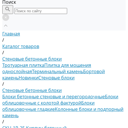
Поиск
Главная
/
Каталог товаров
/
Стеновые бетонные блоки
Тротуарная плитка
Плитка для мощения
однослойная
Терминальный камень
Бортовой
камень
Новинки
Стеновые блоки
/
Стеновые бетонные блоки
Блоки бетонные стеновые и перегородочные
Блоки
облицовочные с колотой фактурой
Блоки
облицовочные гладкие
Колонные блоки и подпорный
камень
/