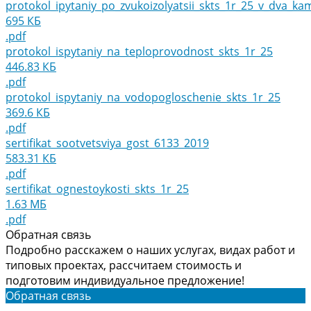
protokol_ipytaniy_po_zvukoizolyatsii_skts_1r_25_v_dva_k
695 КБ
.pdf
protokol_ispytaniy_na_teploprovodnost_skts_1r_25
446.83 КБ
.pdf
protokol_ispytaniy_na_vodopogloschenie_skts_1r_25
369.6 КБ
.pdf
sertifikat_sootvetsviya_gost_6133_2019
583.31 КБ
.pdf
sertifikat_ognestoykosti_skts_1r_25
1.63 МБ
.pdf
Обратная связь
Подробно расскажем о наших услугах, видах работ и
типовых проектах, рассчитаем стоимость и
подготовим индивидуальное предложение!
Обратная связь