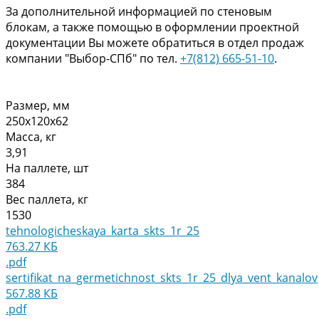
За дополнительной информацией по стеновым
блокам, а также помощью в оформлении проектной
документации Вы можете обратиться в отдел продаж
компании "Выбор-СПб" по тел.
+7(812) 665-51-10
.
Размер, мм
250х120х62
Масса, кг
3,91
На паллете, шт
384
Вес паллета, кг
1530
tehnologicheskaya_karta_skts_1r_25
763.27 КБ
.pdf
sertifikat_na_germetichnost_skts_1r_25_dlya_vent_kanalov
567.88 КБ
.pdf