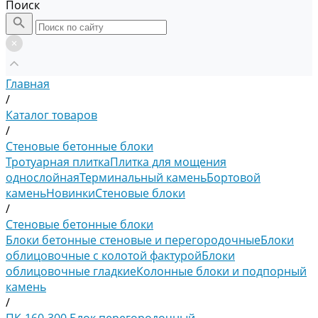
Поиск
Главная
/
Каталог товаров
/
Стеновые бетонные блоки
Тротуарная плитка
Плитка для мощения
однослойная
Терминальный камень
Бортовой
камень
Новинки
Стеновые блоки
/
Стеновые бетонные блоки
Блоки бетонные стеновые и перегородочные
Блоки
облицовочные с колотой фактурой
Блоки
облицовочные гладкие
Колонные блоки и подпорный
камень
/