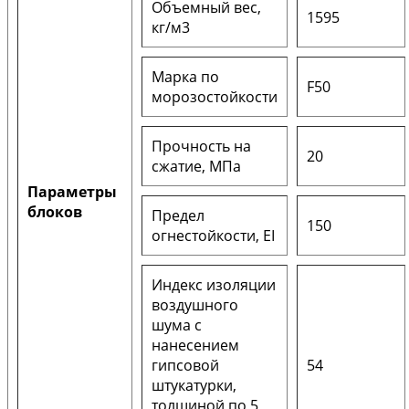
Объемный вес,
1595
кг/м3
Марка по
F50
морозостойкости
Прочность на
20
сжатие, МПа
Параметры
блоков
Предел
150
огнестойкости, EI
Индекс изоляции
воздушного
шума с
нанесением
гипсовой
54
штукатурки,
толщиной по 5