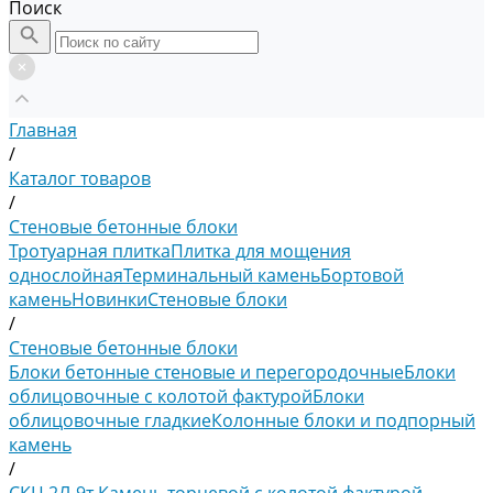
Поиск
Главная
/
Каталог товаров
/
Стеновые бетонные блоки
Тротуарная плитка
Плитка для мощения
однослойная
Терминальный камень
Бортовой
камень
Новинки
Стеновые блоки
/
Стеновые бетонные блоки
Блоки бетонные стеновые и перегородочные
Блоки
облицовочные с колотой фактурой
Блоки
облицовочные гладкие
Колонные блоки и подпорный
камень
/