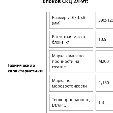
блоков СКЦ 2Л-9т:
Размеры ДxШxВ
390х12
(мм)
Расчетная масса
10,5
блока, кг
Марка камня по
прочности на
М200
Технические
сжатие
характеристики
Марка по
F
150
1
морозостойкости
Теплопроводность,
1,3
Вт/м·°С