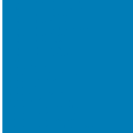
Тротуарная плитка «Новый город»
Мультиформатные плиты «Паркет»
Тротуарная плитка «Классико»
Тротуарная плитка «Антара»
Тротуарная плитка «Прямоугольник»
Тротуарная плитка «Антик»
Тротуарная плитка «Паркет»
Тротуарные плиты «Квадрат»
Тротуарные плиты «Оригами»
Бетонная газонная решетка
Коллекция СТАНДАРТ
Коллекция ЛИСТОПАД ГЛАДКИЙ
Коллекция СТОУНМИКС
Коллекция ГРАНИТ
Коллекция ЛИСТОПАД ГРАНИТ
Коллекция ИСКУССТВЕННЫЙ КАМЕНЬ
Плитка для мощения однослойная
Плитка для мощения «Квадрат»
Плитка для мощения «Классико»
Плитка для мощения «Прямоугольник»
Терминальный камень