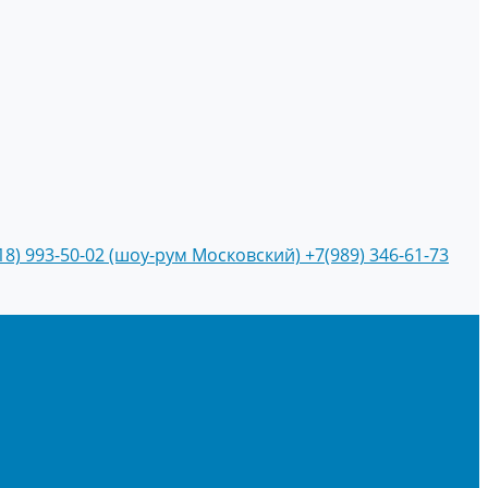
18) 993-50-02 (шоу-рум Московский)
+7(989) 346-61-73