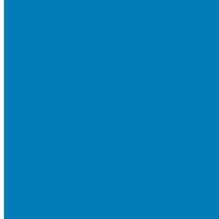
Плитка для мощения «Классико»
Плитка для мощения «Прямоугольник»
Терминальный камень
Бортовой камень
Бортовой камень (дорожные, тротуарные бордюры)
Бордюры садовые облегченные
Новинки
Стеновые блоки
Блоки бетонные стеновые и перегородочные
Блоки облицовочные гладкие
Блоки облицовочные с колотой фактурой
Колонные блоки и подпорный камень
Мощение
Укладка тротуарной плитки
Устройство дренажных систем
Устройство подпорных стен
Геодезия, проектирование, 3D-визуализация
О Компании
Технология производства
Лицензии и сертификаты