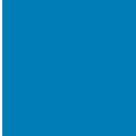
Бортовой камень
Бортовой камень (дорожные, тротуарные бордюры)
Бордюры садовые облегченные
Новинки
Стеновые блоки
Блоки бетонные стеновые и перегородочные
Блоки облицовочные гладкие
Блоки облицовочные с колотой фактурой
Колонные блоки и подпорный камень
Мощение
Укладка тротуарной плитки
Устройство дренажных систем
Устройство подпорных стен
Геодезия, проектирование, 3D-визуализация
О Компании
Технология производства
Лицензии и сертификаты
Фото объектов
Политика конфиденциальности
Сведения о работодателе