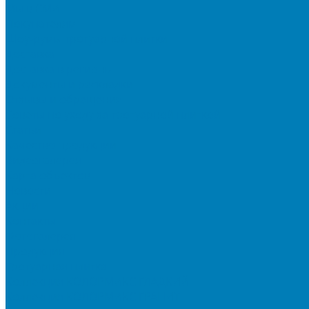
Мы в СМИ
Покупателям
Шоу-румы тротуарной плитки
Доставка
Доставка в регионы
Документы и раскладки
Отзывы и обращения
Советы по уходу за тротуарной плиткой
Статьи
Качество продукции
Видеогалерея
Карта объектов
Новости
Акции
Контакты
Фотогалерея
Продукция
Тротуарная плитка
Коллекция КОЛОРМИКС ГЛАДКИЙ
Коллекция КОЛОРМИКС ГРАНИТ