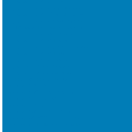
Тротуарная плитка «Соты»
Тротуарная плитка «Треугольник»
Тротуарная плитка «Старый город»
Тротуарная плитка «Новый город»
Мультиформатные плиты «Паркет»
Тротуарная плитка «Классико»
Тротуарная плитка «Антара»
Тротуарная плитка «Прямоугольник»
Тротуарная плитка «Антик»
Тротуарная плитка «Паркет»
Тротуарные плиты «Квадрат»
Тротуарные плиты «Оригами»
Бетонная газонная решетка
Коллекция СТАНДАРТ
Коллекция ЛИСТОПАД ГЛАДКИЙ
Коллекция СТОУНМИКС
Коллекция ГРАНИТ
Коллекция ЛИСТОПАД ГРАНИТ
Коллекция ИСКУССТВЕННЫЙ КАМЕНЬ
Плитка для мощения однослойная
Плитка для мощения «Квадрат»