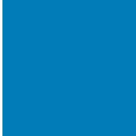
Бортовой камень
Бортовой камень (дорожные, тротуарные бордюры)
Бордюры садовые облегченные
Новинки
Стеновые блоки
Блоки бетонные стеновые и перегородочные
Блоки облицовочные гладкие
Блоки облицовочные с колотой фактурой
Колонные блоки и подпорный камень
Мощение
Укладка тротуарной плитки
Устройство дренажных систем
Устройство подпорных стен
Геодезия, проектирование, 3D-визуализация
О Компании
Технология производства
Лицензии и сертификаты
Фото объектов
Политика конфиденциальности
Сведения о работодателе