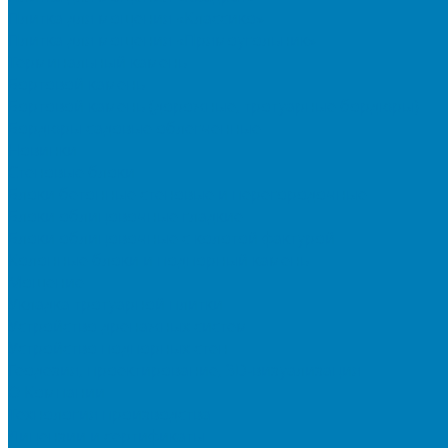
Плитка для мощения «Классико»
Плитка для мощения «Прямоугольник»
Терминальный камень
Бортовой камень
Бортовой камень (дорожные, тротуарные бордюры)
Бордюры садовые облегченные
Новинки
Стеновые блоки
Блоки бетонные стеновые и перегородочные
Блоки облицовочные гладкие
Блоки облицовочные с колотой фактурой
Колонные блоки и подпорный камень
Мощение
Укладка тротуарной плитки
Устройство дренажных систем
Устройство подпорных стен
Геодезия, проектирование, 3D-визуализация
О Компании
Технология производства
Лицензии и сертификаты