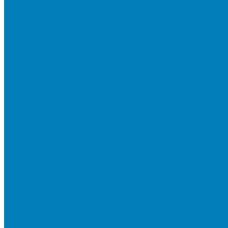
Мы в СМИ
Покупателям
Шоу-румы тротуарной плитки
Доставка
Доставка в регионы
Документы и раскладки
Отзывы и обращения
Советы по уходу за тротуарной плиткой
Статьи
Качество продукции
Видеогалерея
Карта объектов
Новости
Акции
Контакты
Фотогалерея
Продукция
Тротуарная плитка
Коллекция КОЛОРМИКС ГЛАДКИЙ
Коллекция КОЛОРМИКС ГРАНИТ