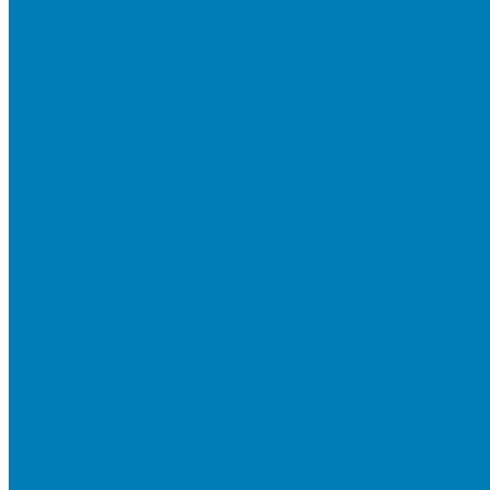
Тротуарная плитка «Соты»
Тротуарная плитка «Треугольник»
Тротуарная плитка «Старый город»
Тротуарная плитка «Новый город»
Мультиформатные плиты «Паркет»
Тротуарная плитка «Классико»
Тротуарная плитка «Антара»
Тротуарная плитка «Прямоугольник»
Тротуарная плитка «Антик»
Тротуарная плитка «Паркет»
Тротуарные плиты «Квадрат»
Тротуарные плиты «Оригами»
Бетонная газонная решетка
Коллекция СТАНДАРТ
Коллекция ЛИСТОПАД ГЛАДКИЙ
Коллекция СТОУНМИКС
Коллекция ГРАНИТ
Коллекция ЛИСТОПАД ГРАНИТ
Коллекция ИСКУССТВЕННЫЙ КАМЕНЬ
Плитка для мощения однослойная
Плитка для мощения «Квадрат»