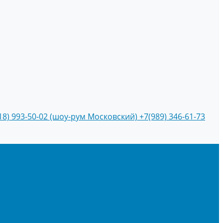
18) 993-50-02 (шоу-рум Московский)
+7(989) 346-61-73