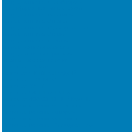
Тротуарная плитка «Новый город»
Мультиформатные плиты «Паркет»
Тротуарная плитка «Классико»
Тротуарная плитка «Антара»
Тротуарная плитка «Прямоугольник»
Тротуарная плитка «Антик»
Тротуарная плитка «Паркет»
Тротуарные плиты «Квадрат»
Тротуарные плиты «Оригами»
Бетонная газонная решетка
Коллекция СТАНДАРТ
Коллекция ЛИСТОПАД ГЛАДКИЙ
Коллекция СТОУНМИКС
Коллекция ГРАНИТ
Коллекция ЛИСТОПАД ГРАНИТ
Коллекция ИСКУССТВЕННЫЙ КАМЕНЬ
Плитка для мощения однослойная
Плитка для мощения «Квадрат»
Плитка для мощения «Классико»
Плитка для мощения «Прямоугольник»
Терминальный камень