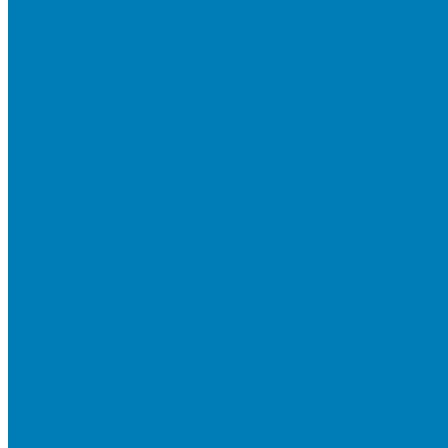
Тротуарная плитка «Новый город»
Мультиформатные плиты «Паркет»
Тротуарная плитка «Классико»
Тротуарная плитка «Антара»
Тротуарная плитка «Прямоугольник»
Тротуарная плитка «Антик»
Тротуарная плитка «Паркет»
Тротуарные плиты «Квадрат»
Тротуарные плиты «Оригами»
Бетонная газонная решетка
Коллекция СТАНДАРТ
Коллекция ЛИСТОПАД ГЛАДКИЙ
Коллекция СТОУНМИКС
Коллекция ГРАНИТ
Коллекция ЛИСТОПАД ГРАНИТ
Коллекция ИСКУССТВЕННЫЙ КАМЕНЬ
Плитка для мощения однослойная
Плитка для мощения «Квадрат»
Плитка для мощения «Классико»
Плитка для мощения «Прямоугольник»
Терминальный камень