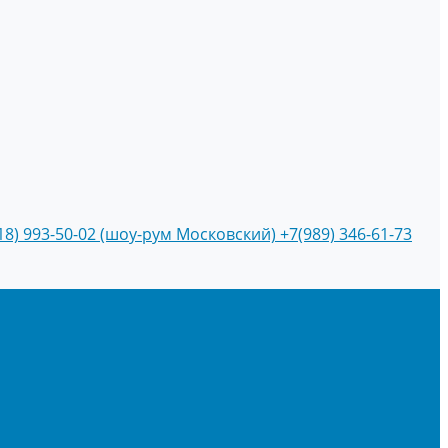
18) 993-50-02 (шоу-рум Московский)
+7(989) 346-61-73