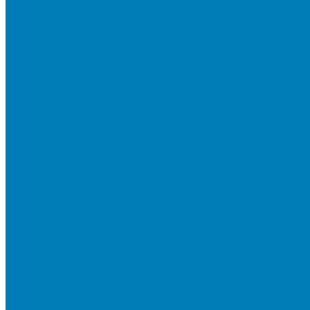
Плитка для мощения «Классико»
Плитка для мощения «Прямоугольник»
Терминальный камень
Бортовой камень
Бортовой камень (дорожные, тротуарные бордюры)
Бордюры садовые облегченные
Новинки
Стеновые блоки
Блоки бетонные стеновые и перегородочные
Блоки облицовочные гладкие
Блоки облицовочные с колотой фактурой
Колонные блоки и подпорный камень
Мощение
Укладка тротуарной плитки
Устройство дренажных систем
Устройство подпорных стен
Геодезия, проектирование, 3D-визуализация
О Компании
Технология производства
Лицензии и сертификаты