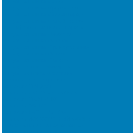
Тротуарная плитка «Соты»
Тротуарная плитка «Треугольник»
Тротуарная плитка «Старый город»
Тротуарная плитка «Новый город»
Мультиформатные плиты «Паркет»
Тротуарная плитка «Классико»
Тротуарная плитка «Антара»
Тротуарная плитка «Прямоугольник»
Тротуарная плитка «Антик»
Тротуарная плитка «Паркет»
Тротуарные плиты «Квадрат»
Тротуарные плиты «Оригами»
Бетонная газонная решетка
Коллекция СТАНДАРТ
Коллекция ЛИСТОПАД ГЛАДКИЙ
Коллекция СТОУНМИКС
Коллекция ГРАНИТ
Коллекция ЛИСТОПАД ГРАНИТ
Коллекция ИСКУССТВЕННЫЙ КАМЕНЬ
Плитка для мощения однослойная
Плитка для мощения «Квадрат»