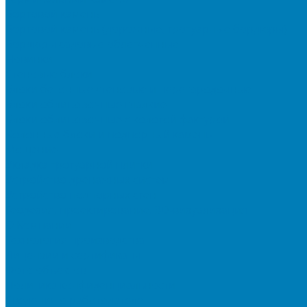
Бортовой камень
Бортовой камень (дорожные, тротуарные бордюры)
Бордюры садовые облегченные
Новинки
Стеновые блоки
Блоки бетонные стеновые и перегородочные
Блоки облицовочные гладкие
Блоки облицовочные с колотой фактурой
Колонные блоки и подпорный камень
Мощение
Укладка тротуарной плитки
Устройство дренажных систем
Устройство подпорных стен
Геодезия, проектирование, 3D-визуализация
О Компании
Технология производства
Лицензии и сертификаты
Фото объектов
Политика конфиденциальности
Сведения о работодателе