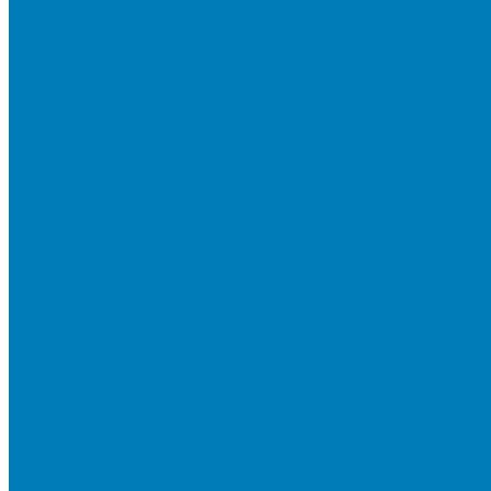
Мы в СМИ
Покупателям
Шоу-румы тротуарной плитки
Доставка
Доставка в регионы
Документы и раскладки
Отзывы и обращения
Советы по уходу за тротуарной плиткой
Статьи
Качество продукции
Видеогалерея
Карта объектов
Новости
Акции
Контакты
Фотогалерея
Продукция
Тротуарная плитка
Коллекция КОЛОРМИКС ГЛАДКИЙ
Коллекция КОЛОРМИКС ГРАНИТ