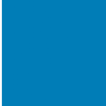
Тротуарная плитка «Соты»
Тротуарная плитка «Треугольник»
Тротуарная плитка «Старый город»
Тротуарная плитка «Новый город»
Мультиформатные плиты «Паркет»
Тротуарная плитка «Классико»
Тротуарная плитка «Антара»
Тротуарная плитка «Прямоугольник»
Тротуарная плитка «Антик»
Тротуарная плитка «Паркет»
Тротуарные плиты «Квадрат»
Тротуарные плиты «Оригами»
Бетонная газонная решетка
Коллекция СТАНДАРТ
Коллекция ЛИСТОПАД ГЛАДКИЙ
Коллекция СТОУНМИКС
Коллекция ГРАНИТ
Коллекция ЛИСТОПАД ГРАНИТ
Коллекция ИСКУССТВЕННЫЙ КАМЕНЬ
Плитка для мощения однослойная
Плитка для мощения «Квадрат»