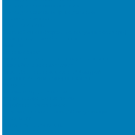
Плитка для мощения «Классико»
Плитка для мощения «Прямоугольник»
Терминальный камень
Бортовой камень
Бортовой камень (дорожные, тротуарные бордюры)
Бордюры садовые облегченные
Новинки
Стеновые блоки
Блоки бетонные стеновые и перегородочные
Блоки облицовочные гладкие
Блоки облицовочные с колотой фактурой
Колонные блоки и подпорный камень
Мощение
Укладка тротуарной плитки
Устройство дренажных систем
Устройство подпорных стен
Геодезия, проектирование, 3D-визуализация
О Компании
Технология производства
Лицензии и сертификаты