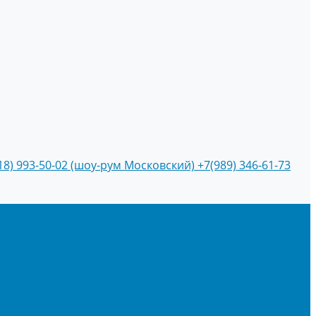
18) 993-50-02 (шоу-рум Московский)
+7(989) 346-61-73