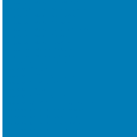
Тротуарная плитка «Новый город»
Мультиформатные плиты «Паркет»
Тротуарная плитка «Классико»
Тротуарная плитка «Антара»
Тротуарная плитка «Прямоугольник»
Тротуарная плитка «Антик»
Тротуарная плитка «Паркет»
Тротуарные плиты «Квадрат»
Тротуарные плиты «Оригами»
Бетонная газонная решетка
Коллекция СТАНДАРТ
Коллекция ЛИСТОПАД ГЛАДКИЙ
Коллекция СТОУНМИКС
Коллекция ГРАНИТ
Коллекция ЛИСТОПАД ГРАНИТ
Коллекция ИСКУССТВЕННЫЙ КАМЕНЬ
Плитка для мощения однослойная
Плитка для мощения «Квадрат»
Плитка для мощения «Классико»
Плитка для мощения «Прямоугольник»
Терминальный камень