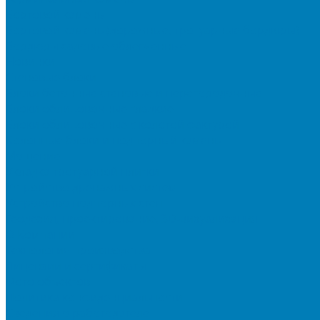
Бортовой камень
Бортовой камень (дорожные, тротуарные бордюры)
Бордюры садовые облегченные
Новинки
Стеновые блоки
Блоки бетонные стеновые и перегородочные
Блоки облицовочные гладкие
Блоки облицовочные с колотой фактурой
Колонные блоки и подпорный камень
Мощение
Укладка тротуарной плитки
Устройство дренажных систем
Устройство подпорных стен
Геодезия, проектирование, 3D-визуализация
О Компании
Технология производства
Лицензии и сертификаты
Фото объектов
Политика конфиденциальности
Сведения о работодателе