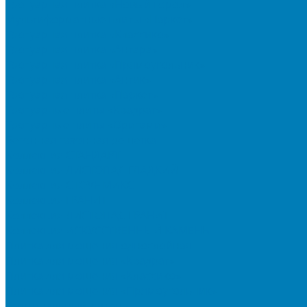
Тротуарная плитка «Новый город»
Мультиформатные плиты «Паркет»
Тротуарная плитка «Классико»
Тротуарная плитка «Антара»
Тротуарная плитка «Прямоугольник»
Тротуарная плитка «Антик»
Тротуарная плитка «Паркет»
Тротуарные плиты «Квадрат»
Тротуарные плиты «Оригами»
Бетонная газонная решетка
Коллекция СТАНДАРТ
Коллекция ЛИСТОПАД ГЛАДКИЙ
Коллекция СТОУНМИКС
Коллекция ГРАНИТ
Коллекция ЛИСТОПАД ГРАНИТ
Коллекция ИСКУССТВЕННЫЙ КАМЕНЬ
Плитка для мощения однослойная
Плитка для мощения «Квадрат»
Плитка для мощения «Классико»
Плитка для мощения «Прямоугольник»
Терминальный камень