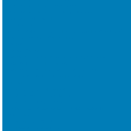
Плитка для мощения «Классико»
Плитка для мощения «Прямоугольник»
Терминальный камень
Бортовой камень
Бортовой камень (дорожные, тротуарные бордюры)
Бордюры садовые облегченные
Новинки
Стеновые блоки
Блоки бетонные стеновые и перегородочные
Блоки облицовочные гладкие
Блоки облицовочные с колотой фактурой
Колонные блоки и подпорный камень
Мощение
Укладка тротуарной плитки
Устройство дренажных систем
Устройство подпорных стен
Геодезия, проектирование, 3D-визуализация
О Компании
Технология производства
Лицензии и сертификаты