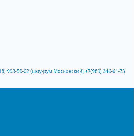
18) 993-50-02 (шоу-рум Московский)
+7(989) 346-61-73