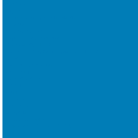
Мы в СМИ
Покупателям
Шоу-румы тротуарной плитки
Доставка
Доставка в регионы
Документы и раскладки
Отзывы и обращения
Советы по уходу за тротуарной плиткой
Статьи
Качество продукции
Видеогалерея
Карта объектов
Новости
Акции
Контакты
Фотогалерея
Продукция
Тротуарная плитка
Коллекция КОЛОРМИКС ГЛАДКИЙ
Коллекция КОЛОРМИКС ГРАНИТ