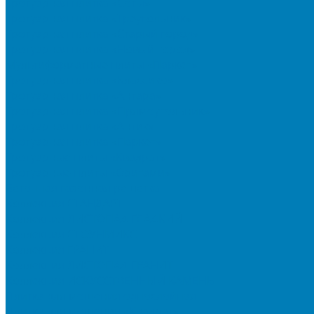
Тротуарная плитка «Соты»
Тротуарная плитка «Треугольник»
Тротуарная плитка «Старый город»
Тротуарная плитка «Новый город»
Мультиформатные плиты «Паркет»
Тротуарная плитка «Классико»
Тротуарная плитка «Антара»
Тротуарная плитка «Прямоугольник»
Тротуарная плитка «Антик»
Тротуарная плитка «Паркет»
Тротуарные плиты «Квадрат»
Тротуарные плиты «Оригами»
Бетонная газонная решетка
Коллекция СТАНДАРТ
Коллекция ЛИСТОПАД ГЛАДКИЙ
Коллекция СТОУНМИКС
Коллекция ГРАНИТ
Коллекция ЛИСТОПАД ГРАНИТ
Коллекция ИСКУССТВЕННЫЙ КАМЕНЬ
Плитка для мощения однослойная
Плитка для мощения «Квадрат»