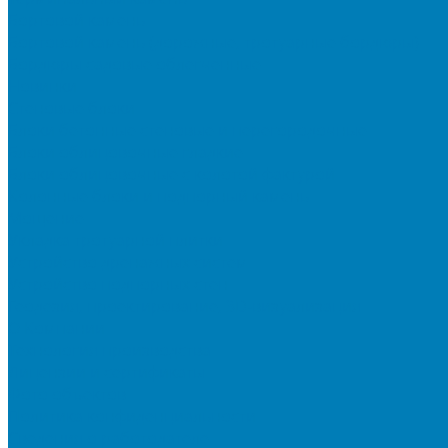
Бортовой камень
Бортовой камень (дорожные, тротуарные бордюры)
Бордюры садовые облегченные
Новинки
Стеновые блоки
Блоки бетонные стеновые и перегородочные
Блоки облицовочные гладкие
Блоки облицовочные с колотой фактурой
Колонные блоки и подпорный камень
Мощение
Укладка тротуарной плитки
Устройство дренажных систем
Устройство подпорных стен
Геодезия, проектирование, 3D-визуализация
О Компании
Технология производства
Лицензии и сертификаты
Фото объектов
Политика конфиденциальности
Сведения о работодателе