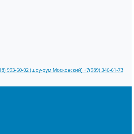
18) 993-50-02 (шоу-рум Московский)
+7(989) 346-61-73