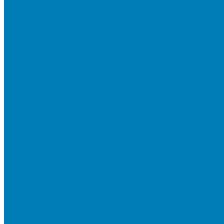
Мы в СМИ
Покупателям
Шоу-румы тротуарной плитки
Доставка
Доставка в регионы
Документы и раскладки
Отзывы и обращения
Советы по уходу за тротуарной плиткой
Статьи
Качество продукции
Видеогалерея
Карта объектов
Новости
Акции
Контакты
Фотогалерея
Продукция
Тротуарная плитка
Коллекция КОЛОРМИКС ГЛАДКИЙ
Коллекция КОЛОРМИКС ГРАНИТ