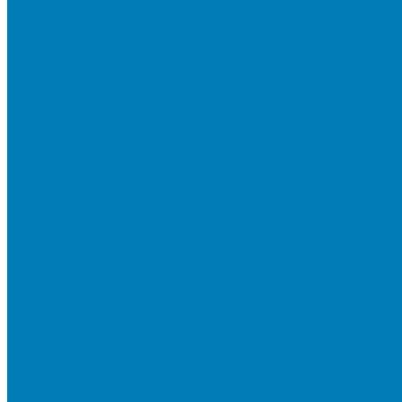
Тротуарная плитка «Соты»
Тротуарная плитка «Треугольник»
Тротуарная плитка «Старый город»
Тротуарная плитка «Новый город»
Мультиформатные плиты «Паркет»
Тротуарная плитка «Классико»
Тротуарная плитка «Антара»
Тротуарная плитка «Прямоугольник»
Тротуарная плитка «Антик»
Тротуарная плитка «Паркет»
Тротуарные плиты «Квадрат»
Тротуарные плиты «Оригами»
Бетонная газонная решетка
Коллекция СТАНДАРТ
Коллекция ЛИСТОПАД ГЛАДКИЙ
Коллекция СТОУНМИКС
Коллекция ГРАНИТ
Коллекция ЛИСТОПАД ГРАНИТ
Коллекция ИСКУССТВЕННЫЙ КАМЕНЬ
Плитка для мощения однослойная
Плитка для мощения «Квадрат»