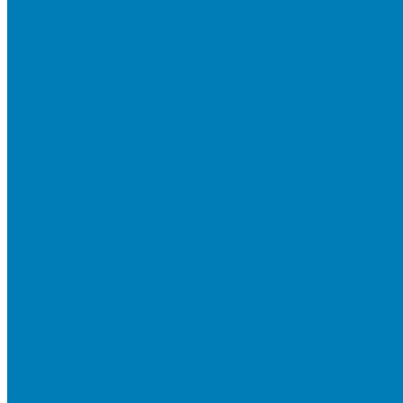
Бортовой камень
Бортовой камень (дорожные, тротуарные бордюры)
Бордюры садовые облегченные
Новинки
Стеновые блоки
Блоки бетонные стеновые и перегородочные
Блоки облицовочные гладкие
Блоки облицовочные с колотой фактурой
Колонные блоки и подпорный камень
Мощение
Укладка тротуарной плитки
Устройство дренажных систем
Устройство подпорных стен
Геодезия, проектирование, 3D-визуализация
О Компании
Технология производства
Лицензии и сертификаты
Фото объектов
Политика конфиденциальности
Сведения о работодателе