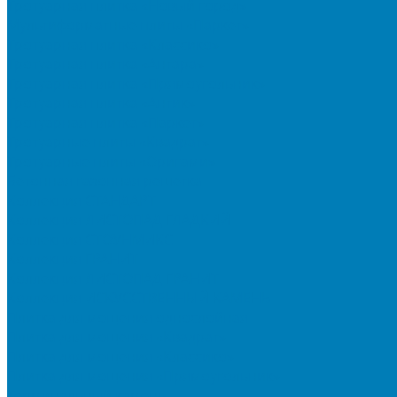
Тротуарная плитка «Новый город»
Мультиформатные плиты «Паркет»
Тротуарная плитка «Классико»
Тротуарная плитка «Антара»
Тротуарная плитка «Прямоугольник»
Тротуарная плитка «Антик»
Тротуарная плитка «Паркет»
Тротуарные плиты «Квадрат»
Тротуарные плиты «Оригами»
Бетонная газонная решетка
Коллекция СТАНДАРТ
Коллекция ЛИСТОПАД ГЛАДКИЙ
Коллекция СТОУНМИКС
Коллекция ГРАНИТ
Коллекция ЛИСТОПАД ГРАНИТ
Коллекция ИСКУССТВЕННЫЙ КАМЕНЬ
Плитка для мощения однослойная
Плитка для мощения «Квадрат»
Плитка для мощения «Классико»
Плитка для мощения «Прямоугольник»
Терминальный камень