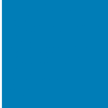
Плитка для мощения «Классико»
Плитка для мощения «Прямоугольник»
Терминальный камень
Бортовой камень
Бортовой камень (дорожные, тротуарные бордюры)
Бордюры садовые облегченные
Новинки
Стеновые блоки
Блоки бетонные стеновые и перегородочные
Блоки облицовочные гладкие
Блоки облицовочные с колотой фактурой
Колонные блоки и подпорный камень
Мощение
Укладка тротуарной плитки
Устройство дренажных систем
Устройство подпорных стен
Геодезия, проектирование, 3D-визуализация
О Компании
Технология производства
Лицензии и сертификаты