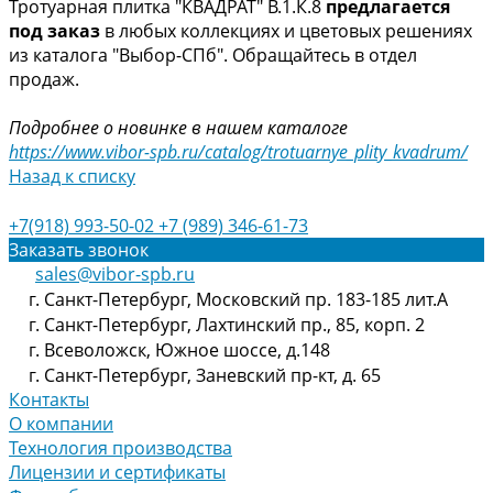
Тротуарная плитка "КВАДРАТ" В.1.К.8
предлагается
под заказ
в любых коллекциях и цветовых решениях
из каталога "Выбор-СПб". Обращайтесь в отдел
продаж.
Подробнее о новинке в нашем каталоге
https://www.vibor-spb.ru/catalog/trotuarnye_plity_kvadrum/
Назад к списку
+7(918) 993-50-02
+7 (989) 346-61-73
Заказать звонок
sales@vibor-spb.ru
г. Санкт-Петербург, Московский пр. 183-185 лит.А
г. Санкт-Петербург, Лахтинский пр., 85, корп. 2
г. Всеволожск, Южное шоссе, д.148
г. Санкт-Петербург, Заневский пр-кт, д. 65
Контакты
О компании
Технология производства
Лицензии и сертификаты