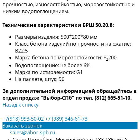
прочностью, износостойкостью, морозостойкостью и
низким водопоглощением.
Технические характеристики БРШ 50.20.8:
Размеры изделия: 500*200*80 мм
Класс бетона изделий по прочности на сжатие:
B22,5
Марка бетона по морозостойкости: F
200
2
Водопоглощение: не более 6%
Марка по истираемости: G1
На паллете, штук: 96
За дополнительной информацией обращайтесь в
отдел продаж "Выбор-СПб" по тел. (812) 665-51-10.
Назад к списку
+7(918) 993-50-02
+7 (989) 346-61-73
Заказать звонок
sales@vibor-spb.ru
г. Санкт-Петербург, Московский пр. 183-185 лит.А