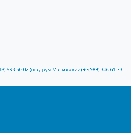
18) 993-50-02 (шоу-рум Московский)
+7(989) 346-61-73