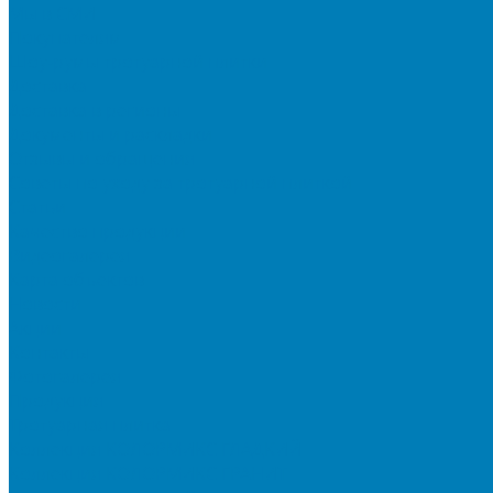
Мы в СМИ
Покупателям
Шоу-румы тротуарной плитки
Доставка
Доставка в регионы
Документы и раскладки
Отзывы и обращения
Советы по уходу за тротуарной плиткой
Статьи
Качество продукции
Видеогалерея
Карта объектов
Новости
Акции
Контакты
Фотогалерея
Продукция
Тротуарная плитка
Коллекция КОЛОРМИКС ГЛАДКИЙ
Коллекция КОЛОРМИКС ГРАНИТ