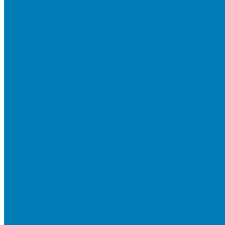
Тротуарная плитка «Соты»
Тротуарная плитка «Треугольник»
Тротуарная плитка «Старый город»
Тротуарная плитка «Новый город»
Мультиформатные плиты «Паркет»
Тротуарная плитка «Классико»
Тротуарная плитка «Антара»
Тротуарная плитка «Прямоугольник»
Тротуарная плитка «Антик»
Тротуарная плитка «Паркет»
Тротуарные плиты «Квадрат»
Тротуарные плиты «Оригами»
Бетонная газонная решетка
Коллекция СТАНДАРТ
Коллекция ЛИСТОПАД ГЛАДКИЙ
Коллекция СТОУНМИКС
Коллекция ГРАНИТ
Коллекция ЛИСТОПАД ГРАНИТ
Коллекция ИСКУССТВЕННЫЙ КАМЕНЬ
Плитка для мощения однослойная
Плитка для мощения «Квадрат»