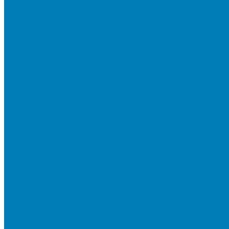
Тротуарная плитка «Новый город»
Мультиформатные плиты «Паркет»
Тротуарная плитка «Классико»
Тротуарная плитка «Антара»
Тротуарная плитка «Прямоугольник»
Тротуарная плитка «Антик»
Тротуарная плитка «Паркет»
Тротуарные плиты «Квадрат»
Тротуарные плиты «Оригами»
Бетонная газонная решетка
Коллекция СТАНДАРТ
Коллекция ЛИСТОПАД ГЛАДКИЙ
Коллекция СТОУНМИКС
Коллекция ГРАНИТ
Коллекция ЛИСТОПАД ГРАНИТ
Коллекция ИСКУССТВЕННЫЙ КАМЕНЬ
Плитка для мощения однослойная
Плитка для мощения «Квадрат»
Плитка для мощения «Классико»
Плитка для мощения «Прямоугольник»
Терминальный камень