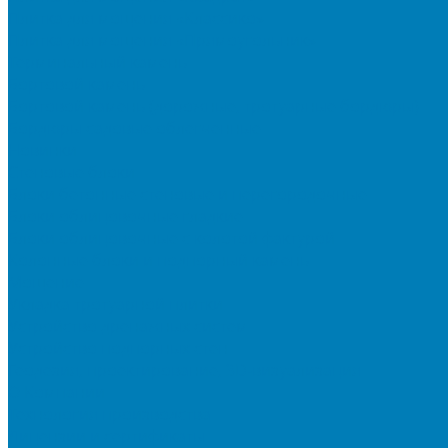
Плитка для мощения «Классико»
Плитка для мощения «Прямоугольник»
Терминальный камень
Бортовой камень
Бортовой камень (дорожные, тротуарные бордюры)
Бордюры садовые облегченные
Новинки
Стеновые блоки
Блоки бетонные стеновые и перегородочные
Блоки облицовочные гладкие
Блоки облицовочные с колотой фактурой
Колонные блоки и подпорный камень
Мощение
Укладка тротуарной плитки
Устройство дренажных систем
Устройство подпорных стен
Геодезия, проектирование, 3D-визуализация
О Компании
Технология производства
Лицензии и сертификаты