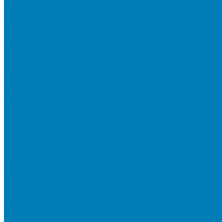
Бортовой камень
Бортовой камень (дорожные, тротуарные бордюры)
Бордюры садовые облегченные
Новинки
Стеновые блоки
Блоки бетонные стеновые и перегородочные
Блоки облицовочные гладкие
Блоки облицовочные с колотой фактурой
Колонные блоки и подпорный камень
Мощение
Укладка тротуарной плитки
Устройство дренажных систем
Устройство подпорных стен
Геодезия, проектирование, 3D-визуализация
О Компании
Технология производства
Лицензии и сертификаты
Фото объектов
Политика конфиденциальности
Сведения о работодателе