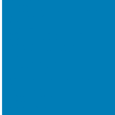
Бортовой камень
Бортовой камень (дорожные, тротуарные бордюры)
Бордюры садовые облегченные
Новинки
Стеновые блоки
Блоки бетонные стеновые и перегородочные
Блоки облицовочные гладкие
Блоки облицовочные с колотой фактурой
Колонные блоки и подпорный камень
Мощение
Укладка тротуарной плитки
Устройство дренажных систем
Устройство подпорных стен
Геодезия, проектирование, 3D-визуализация
О Компании
Технология производства
Лицензии и сертификаты
Фото объектов
Политика конфиденциальности
Сведения о работодателе