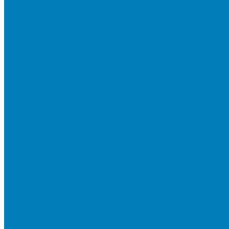
Тротуарная плитка «Новый город»
Мультиформатные плиты «Паркет»
Тротуарная плитка «Классико»
Тротуарная плитка «Антара»
Тротуарная плитка «Прямоугольник»
Тротуарная плитка «Антик»
Тротуарная плитка «Паркет»
Тротуарные плиты «Квадрат»
Тротуарные плиты «Оригами»
Бетонная газонная решетка
Коллекция СТАНДАРТ
Коллекция ЛИСТОПАД ГЛАДКИЙ
Коллекция СТОУНМИКС
Коллекция ГРАНИТ
Коллекция ЛИСТОПАД ГРАНИТ
Коллекция ИСКУССТВЕННЫЙ КАМЕНЬ
Плитка для мощения однослойная
Плитка для мощения «Квадрат»
Плитка для мощения «Классико»
Плитка для мощения «Прямоугольник»
Терминальный камень