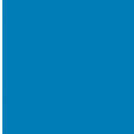
Плитка для мощения «Классико»
Плитка для мощения «Прямоугольник»
Терминальный камень
Бортовой камень
Бортовой камень (дорожные, тротуарные бордюры)
Бордюры садовые облегченные
Новинки
Стеновые блоки
Блоки бетонные стеновые и перегородочные
Блоки облицовочные гладкие
Блоки облицовочные с колотой фактурой
Колонные блоки и подпорный камень
Мощение
Укладка тротуарной плитки
Устройство дренажных систем
Устройство подпорных стен
Геодезия, проектирование, 3D-визуализация
О Компании
Технология производства
Лицензии и сертификаты