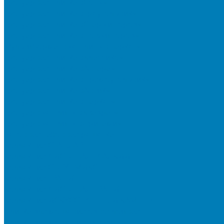
Тротуарная плитка «Соты»
Тротуарная плитка «Треугольник»
Тротуарная плитка «Старый город»
Тротуарная плитка «Новый город»
Мультиформатные плиты «Паркет»
Тротуарная плитка «Классико»
Тротуарная плитка «Антара»
Тротуарная плитка «Прямоугольник»
Тротуарная плитка «Антик»
Тротуарная плитка «Паркет»
Тротуарные плиты «Квадрат»
Тротуарные плиты «Оригами»
Бетонная газонная решетка
Коллекция СТАНДАРТ
Коллекция ЛИСТОПАД ГЛАДКИЙ
Коллекция СТОУНМИКС
Коллекция ГРАНИТ
Коллекция ЛИСТОПАД ГРАНИТ
Коллекция ИСКУССТВЕННЫЙ КАМЕНЬ
Плитка для мощения однослойная
Плитка для мощения «Квадрат»