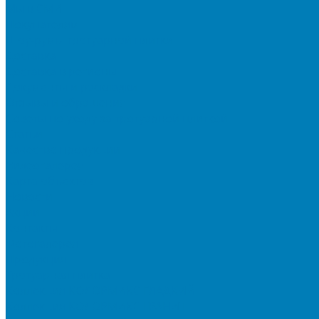
Мы в СМИ
Покупателям
Шоу-румы тротуарной плитки
Доставка
Доставка в регионы
Документы и раскладки
Отзывы и обращения
Советы по уходу за тротуарной плиткой
Статьи
Качество продукции
Видеогалерея
Карта объектов
Новости
Акции
Контакты
Фотогалерея
Продукция
Тротуарная плитка
Коллекция КОЛОРМИКС ГЛАДКИЙ
Коллекция КОЛОРМИКС ГРАНИТ