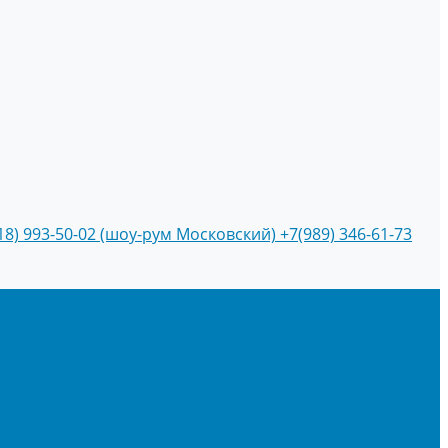
18) 993-50-02 (шоу-рум Московский)
+7(989) 346-61-73