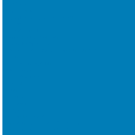
Мы в СМИ
Покупателям
Шоу-румы тротуарной плитки
Доставка
Доставка в регионы
Документы и раскладки
Отзывы и обращения
Советы по уходу за тротуарной плиткой
Статьи
Качество продукции
Видеогалерея
Карта объектов
Новости
Акции
Контакты
Фотогалерея
Продукция
Тротуарная плитка
Коллекция КОЛОРМИКС ГЛАДКИЙ
Коллекция КОЛОРМИКС ГРАНИТ