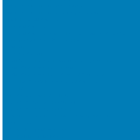
Плитка для мощения «Классико»
Плитка для мощения «Прямоугольник»
Терминальный камень
Бортовой камень
Бортовой камень (дорожные, тротуарные бордюры)
Бордюры садовые облегченные
Новинки
Стеновые блоки
Блоки бетонные стеновые и перегородочные
Блоки облицовочные гладкие
Блоки облицовочные с колотой фактурой
Колонные блоки и подпорный камень
Мощение
Укладка тротуарной плитки
Устройство дренажных систем
Устройство подпорных стен
Геодезия, проектирование, 3D-визуализация
О Компании
Технология производства
Лицензии и сертификаты