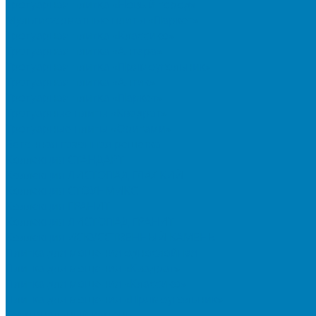
Тротуарная плитка «Новый город»
Мультиформатные плиты «Паркет»
Тротуарная плитка «Классико»
Тротуарная плитка «Антара»
Тротуарная плитка «Прямоугольник»
Тротуарная плитка «Антик»
Тротуарная плитка «Паркет»
Тротуарные плиты «Квадрат»
Тротуарные плиты «Оригами»
Бетонная газонная решетка
Коллекция СТАНДАРТ
Коллекция ЛИСТОПАД ГЛАДКИЙ
Коллекция СТОУНМИКС
Коллекция ГРАНИТ
Коллекция ЛИСТОПАД ГРАНИТ
Коллекция ИСКУССТВЕННЫЙ КАМЕНЬ
Плитка для мощения однослойная
Плитка для мощения «Квадрат»
Плитка для мощения «Классико»
Плитка для мощения «Прямоугольник»
Терминальный камень