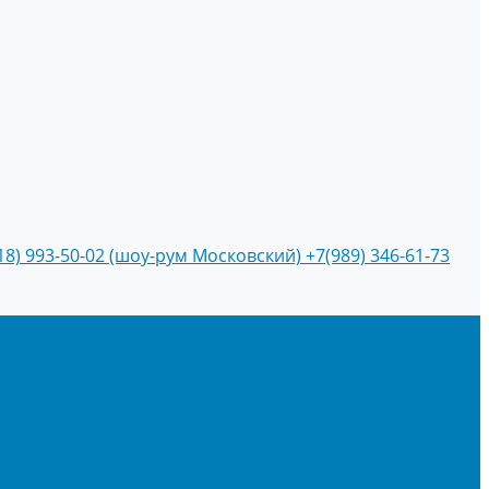
18) 993-50-02 (шоу-рум Московский)
+7(989) 346-61-73