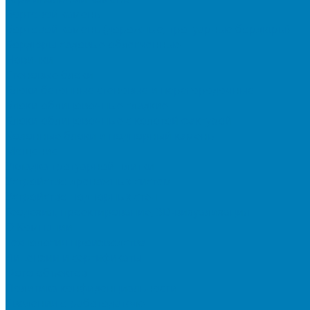
Бортовой камень
Бортовой камень (дорожные, тротуарные бордюры)
Бордюры садовые облегченные
Новинки
Стеновые блоки
Блоки бетонные стеновые и перегородочные
Блоки облицовочные гладкие
Блоки облицовочные с колотой фактурой
Колонные блоки и подпорный камень
Мощение
Укладка тротуарной плитки
Устройство дренажных систем
Устройство подпорных стен
Геодезия, проектирование, 3D-визуализация
О Компании
Технология производства
Лицензии и сертификаты
Фото объектов
Политика конфиденциальности
Сведения о работодателе