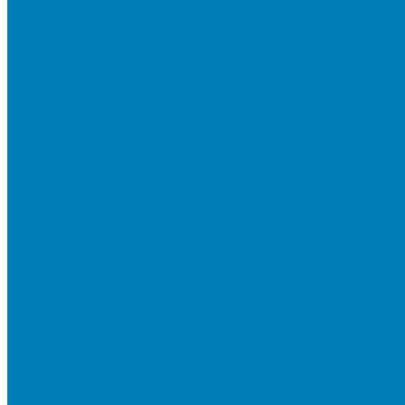
Тротуарная плитка «Соты»
Тротуарная плитка «Треугольник»
Тротуарная плитка «Старый город»
Тротуарная плитка «Новый город»
Мультиформатные плиты «Паркет»
Тротуарная плитка «Классико»
Тротуарная плитка «Антара»
Тротуарная плитка «Прямоугольник»
Тротуарная плитка «Антик»
Тротуарная плитка «Паркет»
Тротуарные плиты «Квадрат»
Тротуарные плиты «Оригами»
Бетонная газонная решетка
Коллекция СТАНДАРТ
Коллекция ЛИСТОПАД ГЛАДКИЙ
Коллекция СТОУНМИКС
Коллекция ГРАНИТ
Коллекция ЛИСТОПАД ГРАНИТ
Коллекция ИСКУССТВЕННЫЙ КАМЕНЬ
Плитка для мощения однослойная
Плитка для мощения «Квадрат»