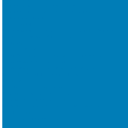
Плитка для мощения «Классико»
Плитка для мощения «Прямоугольник»
Терминальный камень
Бортовой камень
Бортовой камень (дорожные, тротуарные бордюры)
Бордюры садовые облегченные
Новинки
Стеновые блоки
Блоки бетонные стеновые и перегородочные
Блоки облицовочные гладкие
Блоки облицовочные с колотой фактурой
Колонные блоки и подпорный камень
Мощение
Укладка тротуарной плитки
Устройство дренажных систем
Устройство подпорных стен
Геодезия, проектирование, 3D-визуализация
О Компании
Технология производства
Лицензии и сертификаты