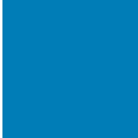
Тротуарная плитка «Новый город»
Мультиформатные плиты «Паркет»
Тротуарная плитка «Классико»
Тротуарная плитка «Антара»
Тротуарная плитка «Прямоугольник»
Тротуарная плитка «Антик»
Тротуарная плитка «Паркет»
Тротуарные плиты «Квадрат»
Тротуарные плиты «Оригами»
Бетонная газонная решетка
Коллекция СТАНДАРТ
Коллекция ЛИСТОПАД ГЛАДКИЙ
Коллекция СТОУНМИКС
Коллекция ГРАНИТ
Коллекция ЛИСТОПАД ГРАНИТ
Коллекция ИСКУССТВЕННЫЙ КАМЕНЬ
Плитка для мощения однослойная
Плитка для мощения «Квадрат»
Плитка для мощения «Классико»
Плитка для мощения «Прямоугольник»
Терминальный камень