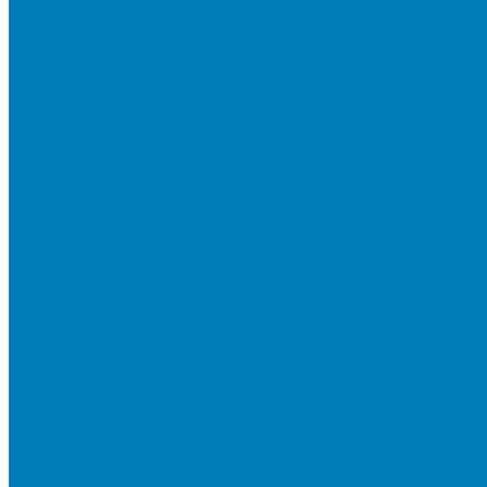
Мы в СМИ
Покупателям
Шоу-румы тротуарной плитки
Доставка
Доставка в регионы
Документы и раскладки
Отзывы и обращения
Советы по уходу за тротуарной плиткой
Статьи
Качество продукции
Видеогалерея
Карта объектов
Новости
Акции
Контакты
Фотогалерея
Продукция
Тротуарная плитка
Коллекция КОЛОРМИКС ГЛАДКИЙ
Коллекция КОЛОРМИКС ГРАНИТ