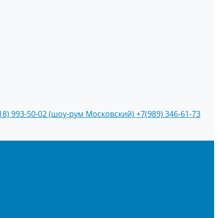
18) 993-50-02 (шоу-рум Московский)
+7(989) 346-61-73