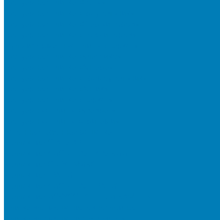
Тротуарная плитка «Соты»
Тротуарная плитка «Треугольник»
Тротуарная плитка «Старый город»
Тротуарная плитка «Новый город»
Мультиформатные плиты «Паркет»
Тротуарная плитка «Классико»
Тротуарная плитка «Антара»
Тротуарная плитка «Прямоугольник»
Тротуарная плитка «Антик»
Тротуарная плитка «Паркет»
Тротуарные плиты «Квадрат»
Тротуарные плиты «Оригами»
Бетонная газонная решетка
Коллекция СТАНДАРТ
Коллекция ЛИСТОПАД ГЛАДКИЙ
Коллекция СТОУНМИКС
Коллекция ГРАНИТ
Коллекция ЛИСТОПАД ГРАНИТ
Коллекция ИСКУССТВЕННЫЙ КАМЕНЬ
Плитка для мощения однослойная
Плитка для мощения «Квадрат»