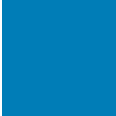
Бортовой камень
Бортовой камень (дорожные, тротуарные бордюры)
Бордюры садовые облегченные
Новинки
Стеновые блоки
Блоки бетонные стеновые и перегородочные
Блоки облицовочные гладкие
Блоки облицовочные с колотой фактурой
Колонные блоки и подпорный камень
Мощение
Укладка тротуарной плитки
Устройство дренажных систем
Устройство подпорных стен
Геодезия, проектирование, 3D-визуализация
О Компании
Технология производства
Лицензии и сертификаты
Фото объектов
Политика конфиденциальности
Сведения о работодателе