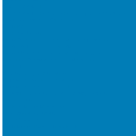
Бортовой камень
Бортовой камень (дорожные, тротуарные бордюры)
Бордюры садовые облегченные
Новинки
Стеновые блоки
Блоки бетонные стеновые и перегородочные
Блоки облицовочные гладкие
Блоки облицовочные с колотой фактурой
Колонные блоки и подпорный камень
Мощение
Укладка тротуарной плитки
Устройство дренажных систем
Устройство подпорных стен
Геодезия, проектирование, 3D-визуализация
О Компании
Технология производства
Лицензии и сертификаты
Фото объектов
Политика конфиденциальности
Сведения о работодателе