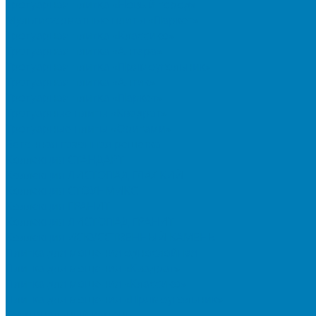
Тротуарная плитка «Новый город»
Мультиформатные плиты «Паркет»
Тротуарная плитка «Классико»
Тротуарная плитка «Антара»
Тротуарная плитка «Прямоугольник»
Тротуарная плитка «Антик»
Тротуарная плитка «Паркет»
Тротуарные плиты «Квадрат»
Тротуарные плиты «Оригами»
Бетонная газонная решетка
Коллекция СТАНДАРТ
Коллекция ЛИСТОПАД ГЛАДКИЙ
Коллекция СТОУНМИКС
Коллекция ГРАНИТ
Коллекция ЛИСТОПАД ГРАНИТ
Коллекция ИСКУССТВЕННЫЙ КАМЕНЬ
Плитка для мощения однослойная
Плитка для мощения «Квадрат»
Плитка для мощения «Классико»
Плитка для мощения «Прямоугольник»
Терминальный камень