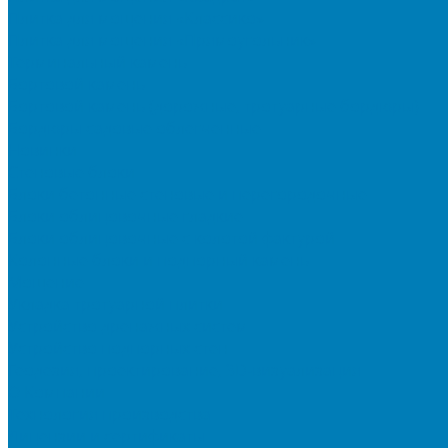
Плитка для мощения «Классико»
Плитка для мощения «Прямоугольник»
Терминальный камень
Бортовой камень
Бортовой камень (дорожные, тротуарные бордюры)
Бордюры садовые облегченные
Новинки
Стеновые блоки
Блоки бетонные стеновые и перегородочные
Блоки облицовочные гладкие
Блоки облицовочные с колотой фактурой
Колонные блоки и подпорный камень
Мощение
Укладка тротуарной плитки
Устройство дренажных систем
Устройство подпорных стен
Геодезия, проектирование, 3D-визуализация
О Компании
Технология производства
Лицензии и сертификаты