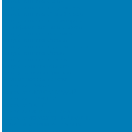
Тротуарная плитка «Соты»
Тротуарная плитка «Треугольник»
Тротуарная плитка «Старый город»
Тротуарная плитка «Новый город»
Мультиформатные плиты «Паркет»
Тротуарная плитка «Классико»
Тротуарная плитка «Антара»
Тротуарная плитка «Прямоугольник»
Тротуарная плитка «Антик»
Тротуарная плитка «Паркет»
Тротуарные плиты «Квадрат»
Тротуарные плиты «Оригами»
Бетонная газонная решетка
Коллекция СТАНДАРТ
Коллекция ЛИСТОПАД ГЛАДКИЙ
Коллекция СТОУНМИКС
Коллекция ГРАНИТ
Коллекция ЛИСТОПАД ГРАНИТ
Коллекция ИСКУССТВЕННЫЙ КАМЕНЬ
Плитка для мощения однослойная
Плитка для мощения «Квадрат»