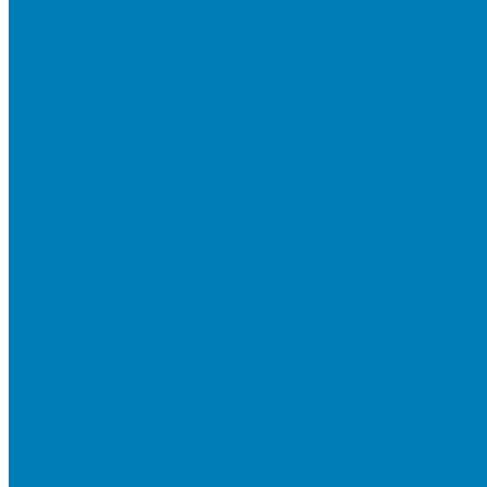
Мы в СМИ
Покупателям
Шоу-румы тротуарной плитки
Доставка
Доставка в регионы
Документы и раскладки
Отзывы и обращения
Советы по уходу за тротуарной плиткой
Статьи
Качество продукции
Видеогалерея
Карта объектов
Новости
Акции
Контакты
Фотогалерея
Продукция
Тротуарная плитка
Коллекция КОЛОРМИКС ГЛАДКИЙ
Коллекция КОЛОРМИКС ГРАНИТ