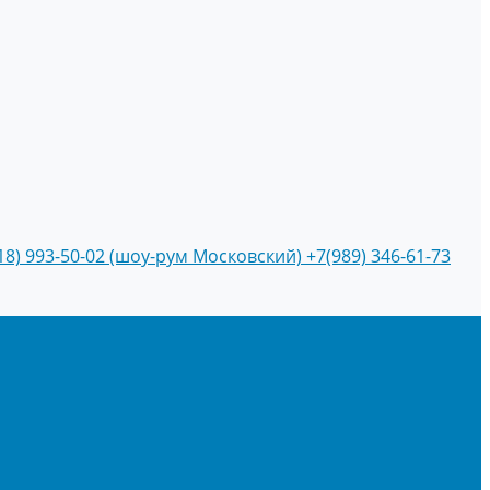
18) 993-50-02 (шоу-рум Московский)
+7(989) 346-61-73