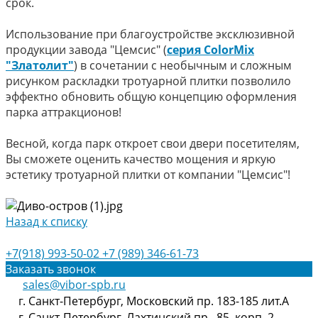
срок.
Использование при благоустройстве эксклюзивной
продукции завода "Цемсис" (
серия ColorMix
"Златолит"
) в сочетании с необычным и сложным
рисунком раскладки тротуарной плитки позволило
эффектно обновить общую концепцию оформления
парка аттракционов!
Весной, когда парк откроет свои двери посетителям,
Вы сможете оценить качество мощения и яркую
эстетику тротуарной плитки от компании "Цемсис"!
Назад к списку
+7(918) 993-50-02
+7 (989) 346-61-73
Заказать звонок
sales@vibor-spb.ru
г. Санкт-Петербург, Московский пр. 183-185 лит.А
г. Санкт-Петербург, Лахтинский пр., 85, корп. 2