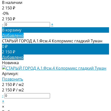
В наличии
2 150 ₽
-0%
2 150 ₽
-
+
В корзину
Добавлено
СТАРЫЙ ГОРОД А.1.Фсм.4 Колормикс гладкий Туман
0 ₽
2 150 ₽
Добавлено
Новинка
Артикул:
Позвонить
2 150 ₽ / м2
2 150 ₽ / м2
-
+
×