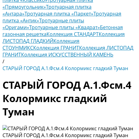
плитка «Классико»
Тротуарная плитка
«Прямоугольник»
Тротуарная плитка
«Антара»
Тротуарная плитка «Паркет»
Тротуарная
плитка «Антик»
Тротуарные плиты
«Оригами»
Тротуарные плиты «Квадрат»
Бетонная
газонная решетка
Коллекция СТАНДАРТ
Коллекция
ЛИСТОПАД ГЛАДКИЙ
Коллекция
СТОУНМИКС
Коллекция ГРАНИТ
Коллекция ЛИСТОПАД
ГРАНИТ
Коллекция ИСКУССТВЕННЫЙ КАМЕНЬ
/
СТАРЫЙ ГОРОД А.1.Фсм.4 Колормикс гладкий Туман
СТАРЫЙ ГОРОД А.1.Фсм.4
Колормикс гладкий
Туман
СТАРЫЙ ГОРОД А.1.Фсм.4 Колормикс гладкий Туман