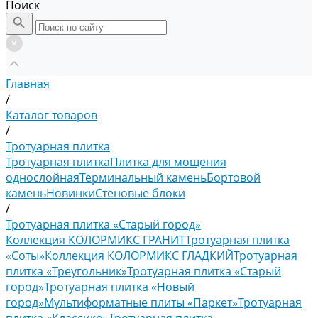
Поиск
Главная
/
Каталог товаров
/
Тротуарная плитка
Тротуарная плитка
Плитка для мощения
однослойная
Терминальный камень
Бортовой
камень
Новинки
Стеновые блоки
/
Тротуарная плитка «Старый город»
Коллекция КОЛОРМИКС ГРАНИТ
Тротуарная плитка
«Соты»
Коллекция КОЛОРМИКС ГЛАДКИЙ
Тротуарная
плитка «Треугольник»
Тротуарная плитка «Старый
город»
Тротуарная плитка «Новый
город»
Мультиформатные плиты «Паркет»
Тротуарная