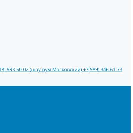
18) 993-50-02 (шоу-рум Московский)
+7(989) 346-61-73