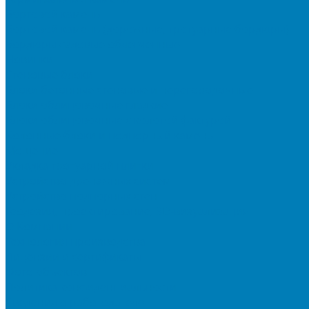
Бортовой камень
Бортовой камень (дорожные, тротуарные бордюры)
Бордюры садовые облегченные
Новинки
Стеновые блоки
Блоки бетонные стеновые и перегородочные
Блоки облицовочные гладкие
Блоки облицовочные с колотой фактурой
Колонные блоки и подпорный камень
Мощение
Укладка тротуарной плитки
Устройство дренажных систем
Устройство подпорных стен
Геодезия, проектирование, 3D-визуализация
О Компании
Технология производства
Лицензии и сертификаты
Фото объектов
Политика конфиденциальности
Сведения о работодателе