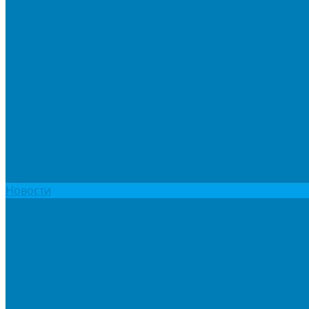
Мы в СМИ
Покупателям
Шоу-румы тротуарной плитки
Доставка
Доставка в регионы
Документы и раскладки
Отзывы и обращения
Советы по уходу за тротуарной плиткой
Статьи
Качество продукции
Видеогалерея
Карта объектов
Новости
Акции
Контакты
Фотогалерея
Продукция
Тротуарная плитка
Коллекция КОЛОРМИКС ГЛАДКИЙ
Коллекция КОЛОРМИКС ГРАНИТ