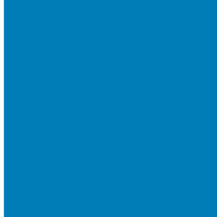
Тротуарная плитка «Соты»
Тротуарная плитка «Треугольник»
Тротуарная плитка «Старый город»
Тротуарная плитка «Новый город»
Мультиформатные плиты «Паркет»
Тротуарная плитка «Классико»
Тротуарная плитка «Антара»
Тротуарная плитка «Прямоугольник»
Тротуарная плитка «Антик»
Тротуарная плитка «Паркет»
Тротуарные плиты «Квадрат»
Тротуарные плиты «Оригами»
Бетонная газонная решетка
Коллекция СТАНДАРТ
Коллекция ЛИСТОПАД ГЛАДКИЙ
Коллекция СТОУНМИКС
Коллекция ГРАНИТ
Коллекция ЛИСТОПАД ГРАНИТ
Коллекция ИСКУССТВЕННЫЙ КАМЕНЬ
Плитка для мощения однослойная
Плитка для мощения «Квадрат»