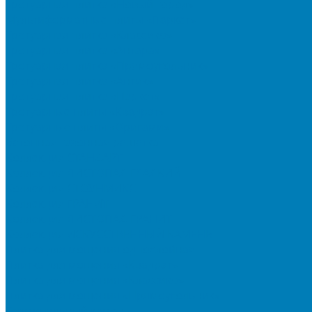
Тротуарная плитка «Новый город»
Мультиформатные плиты «Паркет»
Тротуарная плитка «Классико»
Тротуарная плитка «Антара»
Тротуарная плитка «Прямоугольник»
Тротуарная плитка «Антик»
Тротуарная плитка «Паркет»
Тротуарные плиты «Квадрат»
Тротуарные плиты «Оригами»
Бетонная газонная решетка
Коллекция СТАНДАРТ
Коллекция ЛИСТОПАД ГЛАДКИЙ
Коллекция СТОУНМИКС
Коллекция ГРАНИТ
Коллекция ЛИСТОПАД ГРАНИТ
Коллекция ИСКУССТВЕННЫЙ КАМЕНЬ
Плитка для мощения однослойная
Плитка для мощения «Квадрат»
Плитка для мощения «Классико»
Плитка для мощения «Прямоугольник»
Терминальный камень