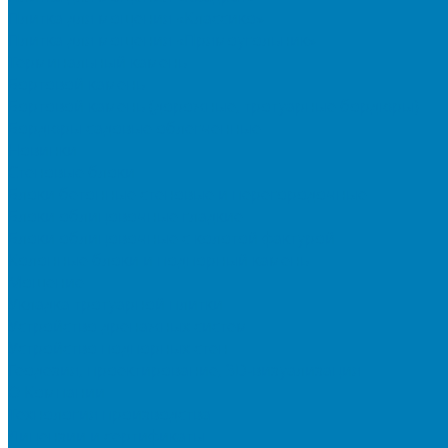
Плитка для мощения «Классико»
Плитка для мощения «Прямоугольник»
Терминальный камень
Бортовой камень
Бортовой камень (дорожные, тротуарные бордюры)
Бордюры садовые облегченные
Новинки
Стеновые блоки
Блоки бетонные стеновые и перегородочные
Блоки облицовочные гладкие
Блоки облицовочные с колотой фактурой
Колонные блоки и подпорный камень
Мощение
Укладка тротуарной плитки
Устройство дренажных систем
Устройство подпорных стен
Геодезия, проектирование, 3D-визуализация
О Компании
Технология производства
Лицензии и сертификаты