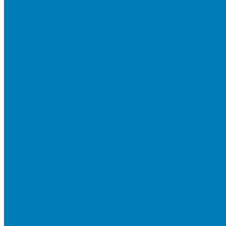
Тротуарная плитка «Новый город»
Мультиформатные плиты «Паркет»
Тротуарная плитка «Классико»
Тротуарная плитка «Антара»
Тротуарная плитка «Прямоугольник»
Тротуарная плитка «Антик»
Тротуарная плитка «Паркет»
Тротуарные плиты «Квадрат»
Тротуарные плиты «Оригами»
Бетонная газонная решетка
Коллекция СТАНДАРТ
Коллекция ЛИСТОПАД ГЛАДКИЙ
Коллекция СТОУНМИКС
Коллекция ГРАНИТ
Коллекция ЛИСТОПАД ГРАНИТ
Коллекция ИСКУССТВЕННЫЙ КАМЕНЬ
Плитка для мощения однослойная
Плитка для мощения «Квадрат»
Плитка для мощения «Классико»
Плитка для мощения «Прямоугольник»
Терминальный камень