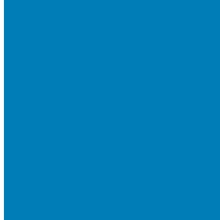
Бортовой камень
Бортовой камень (дорожные, тротуарные бордюры)
Бордюры садовые облегченные
Новинки
Стеновые блоки
Блоки бетонные стеновые и перегородочные
Блоки облицовочные гладкие
Блоки облицовочные с колотой фактурой
Колонные блоки и подпорный камень
Мощение
Укладка тротуарной плитки
Устройство дренажных систем
Устройство подпорных стен
Геодезия, проектирование, 3D-визуализация
О Компании
Технология производства
Лицензии и сертификаты
Фото объектов
Политика конфиденциальности
Сведения о работодателе