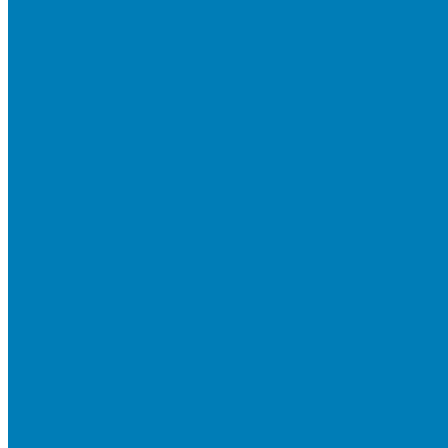
Тротуарная плитка «Соты»
Тротуарная плитка «Треугольник»
Тротуарная плитка «Старый город»
Тротуарная плитка «Новый город»
Мультиформатные плиты «Паркет»
Тротуарная плитка «Классико»
Тротуарная плитка «Антара»
Тротуарная плитка «Прямоугольник»
Тротуарная плитка «Антик»
Тротуарная плитка «Паркет»
Тротуарные плиты «Квадрат»
Тротуарные плиты «Оригами»
Бетонная газонная решетка
Коллекция СТАНДАРТ
Коллекция ЛИСТОПАД ГЛАДКИЙ
Коллекция СТОУНМИКС
Коллекция ГРАНИТ
Коллекция ЛИСТОПАД ГРАНИТ
Коллекция ИСКУССТВЕННЫЙ КАМЕНЬ
Плитка для мощения однослойная
Плитка для мощения «Квадрат»