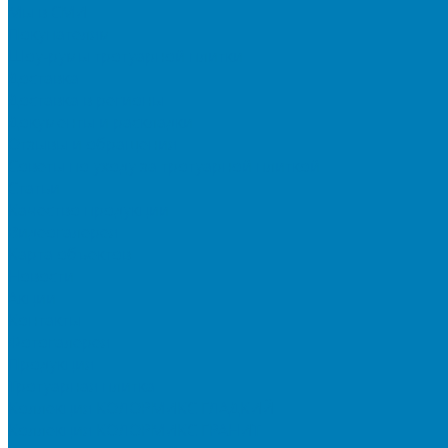
Мы в СМИ
Покупателям
Шоу-румы тротуарной плитки
Доставка
Доставка в регионы
Документы и раскладки
Отзывы и обращения
Советы по уходу за тротуарной плиткой
Статьи
Качество продукции
Видеогалерея
Карта объектов
Новости
Акции
Контакты
Фотогалерея
Продукция
Тротуарная плитка
Коллекция КОЛОРМИКС ГЛАДКИЙ
Коллекция КОЛОРМИКС ГРАНИТ