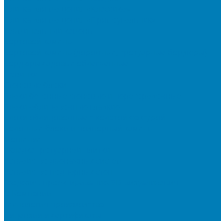
Плитка для мощения «Классико»
Плитка для мощения «Прямоугольник»
Терминальный камень
Бортовой камень
Бортовой камень (дорожные, тротуарные бордюры)
Бордюры садовые облегченные
Новинки
Стеновые блоки
Блоки бетонные стеновые и перегородочные
Блоки облицовочные гладкие
Блоки облицовочные с колотой фактурой
Колонные блоки и подпорный камень
Мощение
Укладка тротуарной плитки
Устройство дренажных систем
Устройство подпорных стен
Геодезия, проектирование, 3D-визуализация
О Компании
Технология производства
Лицензии и сертификаты