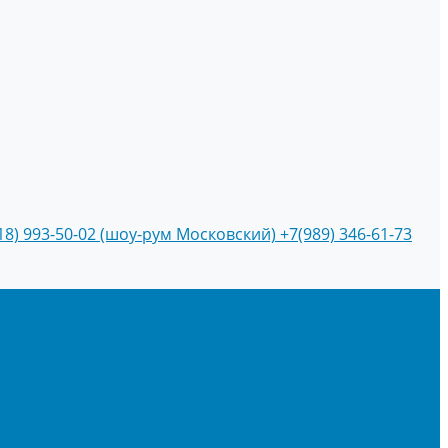
18) 993-50-02 (шоу-рум Московский)
+7(989) 346-61-73