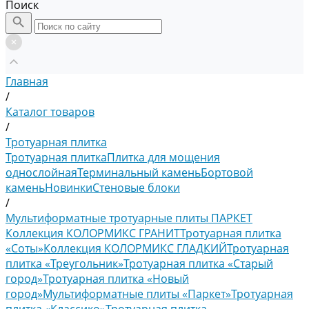
Поиск
Главная
/
Каталог товаров
/
Тротуарная плитка
Тротуарная плитка
Плитка для мощения
однослойная
Терминальный камень
Бортовой
камень
Новинки
Стеновые блоки
/
Мультиформатные тротуарные плиты ПАРКЕТ
Коллекция КОЛОРМИКС ГРАНИТ
Тротуарная плитка
«Соты»
Коллекция КОЛОРМИКС ГЛАДКИЙ
Тротуарная
плитка «Треугольник»
Тротуарная плитка «Старый
город»
Тротуарная плитка «Новый
город»
Мультиформатные плиты «Паркет»
Тротуарная