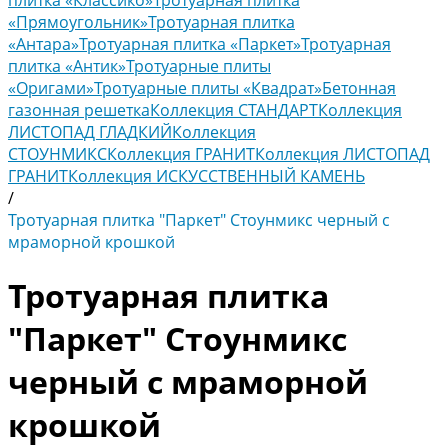
плитка «Классико»
Тротуарная плитка
«Прямоугольник»
Тротуарная плитка
«Антара»
Тротуарная плитка «Паркет»
Тротуарная
плитка «Антик»
Тротуарные плиты
«Оригами»
Тротуарные плиты «Квадрат»
Бетонная
газонная решетка
Коллекция СТАНДАРТ
Коллекция
ЛИСТОПАД ГЛАДКИЙ
Коллекция
СТОУНМИКС
Коллекция ГРАНИТ
Коллекция ЛИСТОПАД
ГРАНИТ
Коллекция ИСКУССТВЕННЫЙ КАМЕНЬ
/
Тротуарная плитка "Паркет" Стоунмикс черный с
мраморной крошкой
Тротуарная плитка
"Паркет" Стоунмикс
черный с мраморной
крошкой