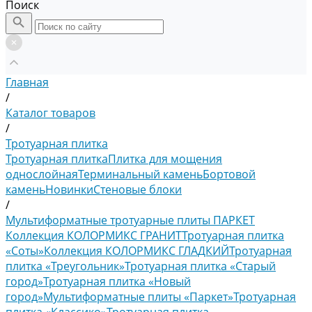
Поиск
Главная
/
Каталог товаров
/
Тротуарная плитка
Тротуарная плитка
Плитка для мощения
однослойная
Терминальный камень
Бортовой
камень
Новинки
Стеновые блоки
/
Мультиформатные тротуарные плиты ПАРКЕТ
Коллекция КОЛОРМИКС ГРАНИТ
Тротуарная плитка
«Соты»
Коллекция КОЛОРМИКС ГЛАДКИЙ
Тротуарная
плитка «Треугольник»
Тротуарная плитка «Старый
город»
Тротуарная плитка «Новый
город»
Мультиформатные плиты «Паркет»
Тротуарная