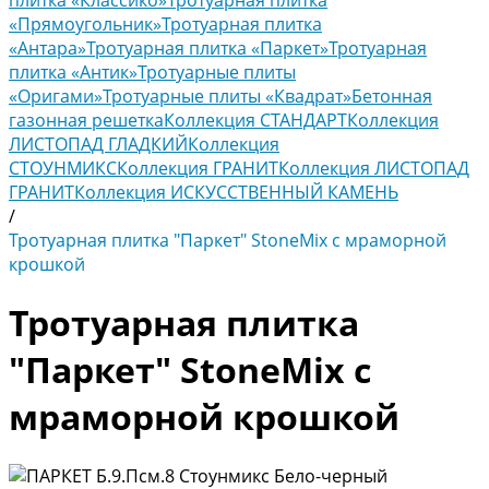
плитка «Классико»
Тротуарная плитка
«Прямоугольник»
Тротуарная плитка
«Антара»
Тротуарная плитка «Паркет»
Тротуарная
плитка «Антик»
Тротуарные плиты
«Оригами»
Тротуарные плиты «Квадрат»
Бетонная
газонная решетка
Коллекция СТАНДАРТ
Коллекция
ЛИСТОПАД ГЛАДКИЙ
Коллекция
СТОУНМИКС
Коллекция ГРАНИТ
Коллекция ЛИСТОПАД
ГРАНИТ
Коллекция ИСКУССТВЕННЫЙ КАМЕНЬ
/
Тротуарная плитка "Паркет" StoneМix с мраморной
крошкой
Тротуарная плитка
"Паркет" StoneМix с
мраморной крошкой