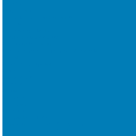
Мы в СМИ
Покупателям
Шоу-румы тротуарной плитки
Доставка
Доставка в регионы
Документы и раскладки
Отзывы и обращения
Советы по уходу за тротуарной плиткой
Статьи
Качество продукции
Видеогалерея
Карта объектов
Новости
Акции
Контакты
Фотогалерея
Продукция
Тротуарная плитка
Коллекция КОЛОРМИКС ГЛАДКИЙ
Коллекция КОЛОРМИКС ГРАНИТ