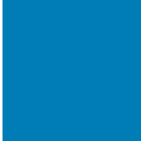
Бортовой камень
Бортовой камень (дорожные, тротуарные бордюры)
Бордюры садовые облегченные
Новинки
Стеновые блоки
Блоки бетонные стеновые и перегородочные
Блоки облицовочные гладкие
Блоки облицовочные с колотой фактурой
Колонные блоки и подпорный камень
Мощение
Укладка тротуарной плитки
Устройство дренажных систем
Устройство подпорных стен
Геодезия, проектирование, 3D-визуализация
О Компании
Технология производства
Лицензии и сертификаты
Фото объектов
Политика конфиденциальности
Сведения о работодателе