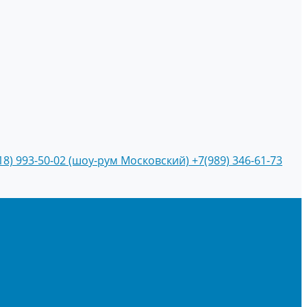
18) 993-50-02 (шоу-рум Московский)
+7(989) 346-61-73