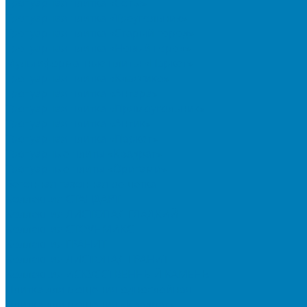
Тротуарная плитка «Соты»
Тротуарная плитка «Треугольник»
Тротуарная плитка «Старый город»
Тротуарная плитка «Новый город»
Мультиформатные плиты «Паркет»
Тротуарная плитка «Классико»
Тротуарная плитка «Антара»
Тротуарная плитка «Прямоугольник»
Тротуарная плитка «Антик»
Тротуарная плитка «Паркет»
Тротуарные плиты «Квадрат»
Тротуарные плиты «Оригами»
Бетонная газонная решетка
Коллекция СТАНДАРТ
Коллекция ЛИСТОПАД ГЛАДКИЙ
Коллекция СТОУНМИКС
Коллекция ГРАНИТ
Коллекция ЛИСТОПАД ГРАНИТ
Коллекция ИСКУССТВЕННЫЙ КАМЕНЬ
Плитка для мощения однослойная
Плитка для мощения «Квадрат»