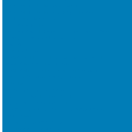
Плитка для мощения «Классико»
Плитка для мощения «Прямоугольник»
Терминальный камень
Бортовой камень
Бортовой камень (дорожные, тротуарные бордюры)
Бордюры садовые облегченные
Новинки
Стеновые блоки
Блоки бетонные стеновые и перегородочные
Блоки облицовочные гладкие
Блоки облицовочные с колотой фактурой
Колонные блоки и подпорный камень
Мощение
Укладка тротуарной плитки
Устройство дренажных систем
Устройство подпорных стен
Геодезия, проектирование, 3D-визуализация
О Компании
Технология производства
Лицензии и сертификаты