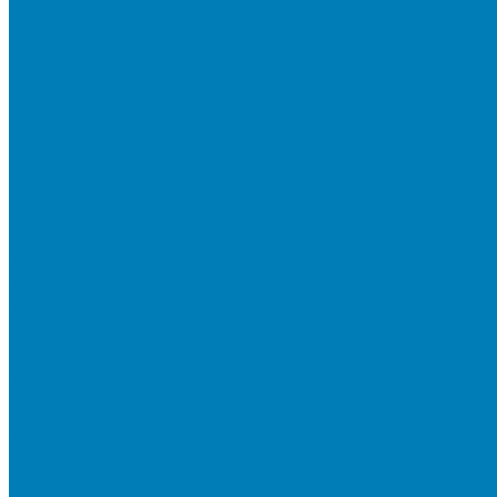
Бортовой камень
Бортовой камень (дорожные, тротуарные бордюры)
Бордюры садовые облегченные
Новинки
Стеновые блоки
Блоки бетонные стеновые и перегородочные
Блоки облицовочные гладкие
Блоки облицовочные с колотой фактурой
Колонные блоки и подпорный камень
Мощение
Укладка тротуарной плитки
Устройство дренажных систем
Устройство подпорных стен
Геодезия, проектирование, 3D-визуализация
О Компании
Технология производства
Лицензии и сертификаты
Фото объектов
Политика конфиденциальности
Сведения о работодателе