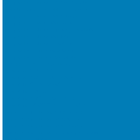
Тротуарная плитка «Новый город»
Мультиформатные плиты «Паркет»
Тротуарная плитка «Классико»
Тротуарная плитка «Антара»
Тротуарная плитка «Прямоугольник»
Тротуарная плитка «Антик»
Тротуарная плитка «Паркет»
Тротуарные плиты «Квадрат»
Тротуарные плиты «Оригами»
Бетонная газонная решетка
Коллекция СТАНДАРТ
Коллекция ЛИСТОПАД ГЛАДКИЙ
Коллекция СТОУНМИКС
Коллекция ГРАНИТ
Коллекция ЛИСТОПАД ГРАНИТ
Коллекция ИСКУССТВЕННЫЙ КАМЕНЬ
Плитка для мощения однослойная
Плитка для мощения «Квадрат»
Плитка для мощения «Классико»
Плитка для мощения «Прямоугольник»
Терминальный камень