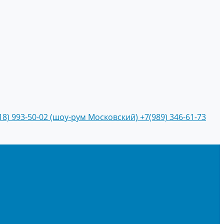
18) 993-50-02 (шоу-рум Московский)
+7(989) 346-61-73