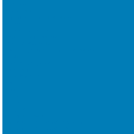
Мы в СМИ
Покупателям
Шоу-румы тротуарной плитки
Доставка
Доставка в регионы
Документы и раскладки
Отзывы и обращения
Советы по уходу за тротуарной плиткой
Статьи
Качество продукции
Видеогалерея
Карта объектов
Новости
Акции
Контакты
Фотогалерея
Продукция
Тротуарная плитка
Коллекция КОЛОРМИКС ГЛАДКИЙ
Коллекция КОЛОРМИКС ГРАНИТ