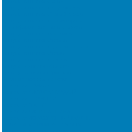
Тротуарная плитка «Соты»
Тротуарная плитка «Треугольник»
Тротуарная плитка «Старый город»
Тротуарная плитка «Новый город»
Мультиформатные плиты «Паркет»
Тротуарная плитка «Классико»
Тротуарная плитка «Антара»
Тротуарная плитка «Прямоугольник»
Тротуарная плитка «Антик»
Тротуарная плитка «Паркет»
Тротуарные плиты «Квадрат»
Тротуарные плиты «Оригами»
Бетонная газонная решетка
Коллекция СТАНДАРТ
Коллекция ЛИСТОПАД ГЛАДКИЙ
Коллекция СТОУНМИКС
Коллекция ГРАНИТ
Коллекция ЛИСТОПАД ГРАНИТ
Коллекция ИСКУССТВЕННЫЙ КАМЕНЬ
Плитка для мощения однослойная
Плитка для мощения «Квадрат»