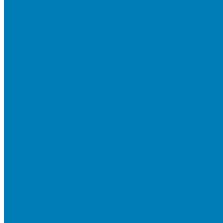
Плитка для мощения «Классико»
Плитка для мощения «Прямоугольник»
Терминальный камень
Бортовой камень
Бортовой камень (дорожные, тротуарные бордюры)
Бордюры садовые облегченные
Новинки
Стеновые блоки
Блоки бетонные стеновые и перегородочные
Блоки облицовочные гладкие
Блоки облицовочные с колотой фактурой
Колонные блоки и подпорный камень
Мощение
Укладка тротуарной плитки
Устройство дренажных систем
Устройство подпорных стен
Геодезия, проектирование, 3D-визуализация
О Компании
Технология производства
Лицензии и сертификаты