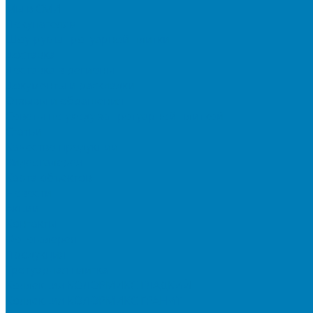
Мы в СМИ
Покупателям
Шоу-румы тротуарной плитки
Доставка
Доставка в регионы
Документы и раскладки
Отзывы и обращения
Советы по уходу за тротуарной плиткой
Статьи
Качество продукции
Видеогалерея
Карта объектов
Новости
Акции
Контакты
Фотогалерея
Продукция
Тротуарная плитка
Коллекция КОЛОРМИКС ГЛАДКИЙ
Коллекция КОЛОРМИКС ГРАНИТ