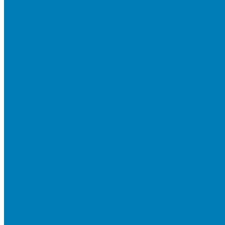
Тротуарная плитка «Соты»
Тротуарная плитка «Треугольник»
Тротуарная плитка «Старый город»
Тротуарная плитка «Новый город»
Мультиформатные плиты «Паркет»
Тротуарная плитка «Классико»
Тротуарная плитка «Антара»
Тротуарная плитка «Прямоугольник»
Тротуарная плитка «Антик»
Тротуарная плитка «Паркет»
Тротуарные плиты «Квадрат»
Тротуарные плиты «Оригами»
Бетонная газонная решетка
Коллекция СТАНДАРТ
Коллекция ЛИСТОПАД ГЛАДКИЙ
Коллекция СТОУНМИКС
Коллекция ГРАНИТ
Коллекция ЛИСТОПАД ГРАНИТ
Коллекция ИСКУССТВЕННЫЙ КАМЕНЬ
Плитка для мощения однослойная
Плитка для мощения «Квадрат»