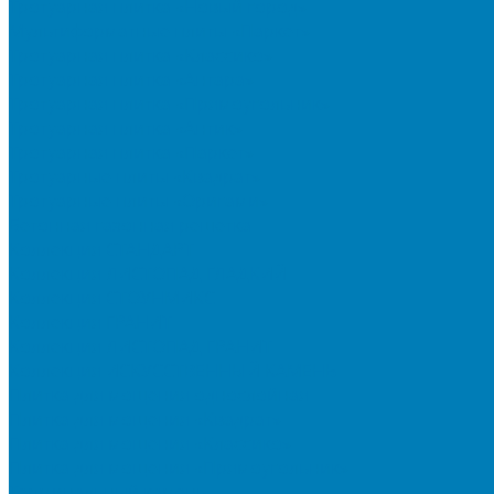
Тротуарная плитка «Новый город»
Мультиформатные плиты «Паркет»
Тротуарная плитка «Классико»
Тротуарная плитка «Антара»
Тротуарная плитка «Прямоугольник»
Тротуарная плитка «Антик»
Тротуарная плитка «Паркет»
Тротуарные плиты «Квадрат»
Тротуарные плиты «Оригами»
Бетонная газонная решетка
Коллекция СТАНДАРТ
Коллекция ЛИСТОПАД ГЛАДКИЙ
Коллекция СТОУНМИКС
Коллекция ГРАНИТ
Коллекция ЛИСТОПАД ГРАНИТ
Коллекция ИСКУССТВЕННЫЙ КАМЕНЬ
Плитка для мощения однослойная
Плитка для мощения «Квадрат»
Плитка для мощения «Классико»
Плитка для мощения «Прямоугольник»
Терминальный камень