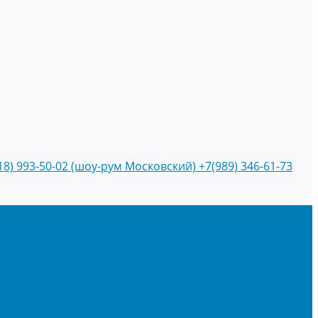
18) 993-50-02 (шоу-рум Московский)
+7(989) 346-61-73