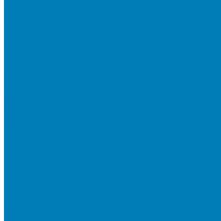
Бортовой камень
Бортовой камень (дорожные, тротуарные бордюры)
Бордюры садовые облегченные
Новинки
Стеновые блоки
Блоки бетонные стеновые и перегородочные
Блоки облицовочные гладкие
Блоки облицовочные с колотой фактурой
Колонные блоки и подпорный камень
Мощение
Укладка тротуарной плитки
Устройство дренажных систем
Устройство подпорных стен
Геодезия, проектирование, 3D-визуализация
О Компании
Технология производства
Лицензии и сертификаты
Фото объектов
Политика конфиденциальности
Сведения о работодателе