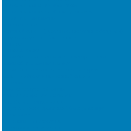
Плитка для мощения «Классико»
Плитка для мощения «Прямоугольник»
Терминальный камень
Бортовой камень
Бортовой камень (дорожные, тротуарные бордюры)
Бордюры садовые облегченные
Новинки
Стеновые блоки
Блоки бетонные стеновые и перегородочные
Блоки облицовочные гладкие
Блоки облицовочные с колотой фактурой
Колонные блоки и подпорный камень
Мощение
Укладка тротуарной плитки
Устройство дренажных систем
Устройство подпорных стен
Геодезия, проектирование, 3D-визуализация
О Компании
Технология производства
Лицензии и сертификаты