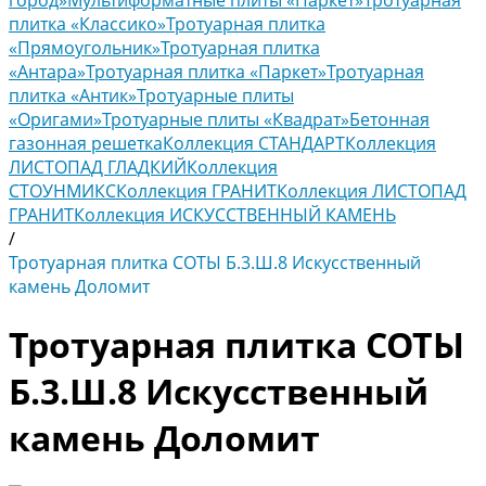
город»
Мультиформатные плиты «Паркет»
Тротуарная
плитка «Классико»
Тротуарная плитка
«Прямоугольник»
Тротуарная плитка
«Антара»
Тротуарная плитка «Паркет»
Тротуарная
плитка «Антик»
Тротуарные плиты
«Оригами»
Тротуарные плиты «Квадрат»
Бетонная
газонная решетка
Коллекция СТАНДАРТ
Коллекция
ЛИСТОПАД ГЛАДКИЙ
Коллекция
СТОУНМИКС
Коллекция ГРАНИТ
Коллекция ЛИСТОПАД
ГРАНИТ
Коллекция ИСКУССТВЕННЫЙ КАМЕНЬ
/
Тротуарная плитка СОТЫ Б.3.Ш.8 Искусственный
камень Доломит
Тротуарная плитка СОТЫ
Б.3.Ш.8 Искусственный
камень Доломит