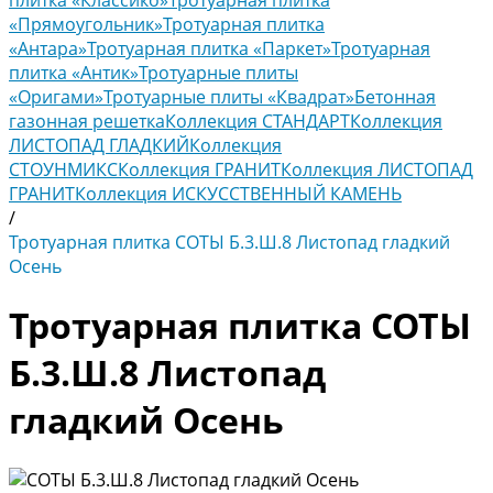
плитка «Классико»
Тротуарная плитка
«Прямоугольник»
Тротуарная плитка
«Антара»
Тротуарная плитка «Паркет»
Тротуарная
плитка «Антик»
Тротуарные плиты
«Оригами»
Тротуарные плиты «Квадрат»
Бетонная
газонная решетка
Коллекция СТАНДАРТ
Коллекция
ЛИСТОПАД ГЛАДКИЙ
Коллекция
СТОУНМИКС
Коллекция ГРАНИТ
Коллекция ЛИСТОПАД
ГРАНИТ
Коллекция ИСКУССТВЕННЫЙ КАМЕНЬ
/
Тротуарная плитка СОТЫ Б.3.Ш.8 Листопад гладкий
Осень
Тротуарная плитка СОТЫ
Б.3.Ш.8 Листопад
гладкий Осень