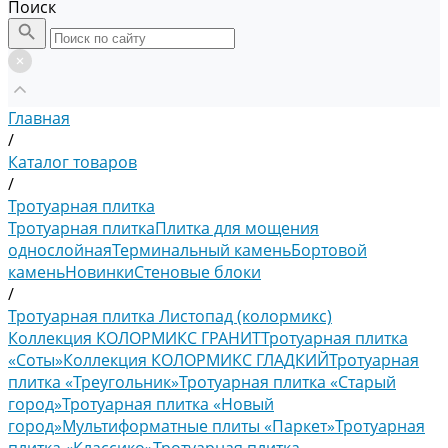
Поиск
Главная
/
Каталог товаров
/
Тротуарная плитка
Тротуарная плитка
Плитка для мощения
однослойная
Терминальный камень
Бортовой
камень
Новинки
Стеновые блоки
/
Тротуарная плитка Листопад (колормикс)
Коллекция КОЛОРМИКС ГРАНИТ
Тротуарная плитка
«Соты»
Коллекция КОЛОРМИКС ГЛАДКИЙ
Тротуарная
плитка «Треугольник»
Тротуарная плитка «Старый
город»
Тротуарная плитка «Новый
город»
Мультиформатные плиты «Паркет»
Тротуарная